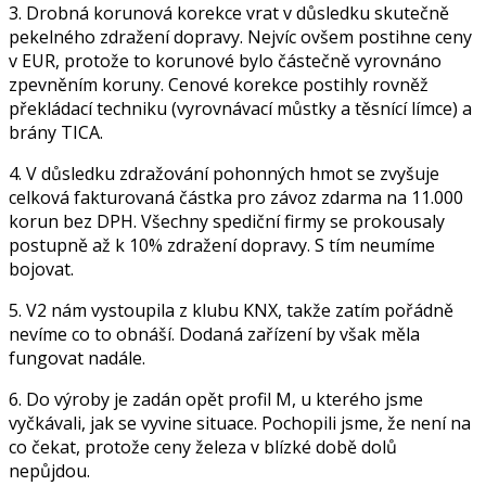
3. Drobná korunová korekce vrat v důsledku skutečně
pekelného zdražení dopravy. Nejvíc ovšem postihne ceny
v EUR, protože to korunové bylo částečně vyrovnáno
zpevněním koruny. Cenové korekce postihly rovněž
překládací techniku (vyrovnávací můstky a těsnící límce) a
brány TICA.
4. V důsledku zdražování pohonných hmot se zvyšuje
celková fakturovaná částka pro závoz zdarma na 11.000
korun bez DPH. Všechny spediční firmy se prokousaly
postupně až k 10% zdražení dopravy. S tím neumíme
bojovat.
5. V2 nám vystoupila z klubu KNX, takže zatím pořádně
nevíme co to obnáší. Dodaná zařízení by však měla
fungovat nadále.
6. Do výroby je zadán opět profil M, u kterého jsme
vyčkávali, jak se vyvine situace. Pochopili jsme, že není na
co čekat, protože ceny železa v blízké době dolů
nepůjdou.