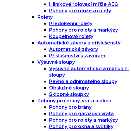
Hliníkové rolovací mříže AEG
Pohony pro mříže a rolety
Rolety
Předokenní rolety
Pohony pro rolety a markýzy
Koupelnové rolety
Automatické závory a příslušenství
Automatické závory
Příslušenství k závorám
Výsuvné sloupy
Výsuvné automatické a manuální
sloupy
Pevné a odnímatelné sloupy
Obslužné sloupy
Sklopné sloupky
Pohony pro brány, vrata a okna
Pohony pro brány
Pohony pro garážová vrata
Pohony pro rolety a markýzy
Pohony pro okna a světlíky