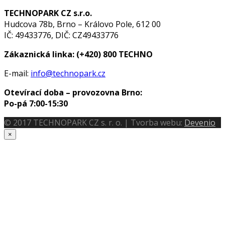
TECHNOPARK CZ s.r.o.
Hudcova 78b, Brno – Královo Pole, 612 00
IČ: 49433776, DIČ: CZ49433776
Zákaznická linka:
(+420) 800 TECHNO
E-mail:
info@technopark.cz
Otevírací doba – provozovna Brno:
Po-pá 7:00-15:30
© 2017 TECHNOPARK CZ s. r. o. | Tvorba webu:
Devenio
×