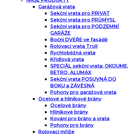
NAŠE PRODUKTY
Garážová vrata
Sekční vrata pro PRIVAT
Sekční vrata pro PRŮMYSL
Sekční vrata pro PODZEMNÍ
GARÁŽE
Boční DVEŘE ve fasádě
Rolovací vrata Troll
Rychloběžná vrata
Křídlová vrata
SPECIÁL sekční vrata: OKOUME,
RETRO, ALUMAX
Sekční vrata POSUVNÁ DO
BOKU a ZÁVĚSNÁ
Pohony pro garážová vrata
Ocelové a hliníkové brány
Ocelové brány
Hliníkové brány
Kování pro brány a vrata
Pohony pro brány
Rolovací mříže