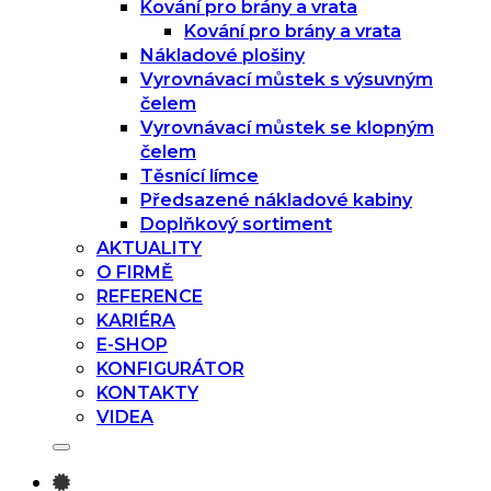
Kování pro brány a vrata
Kování pro brány a vrata
Nákladové plošiny
Vyrovnávací můstek s výsuvným
čelem
Vyrovnávací můstek se klopným
čelem
Těsnící límce
Předsazené nákladové kabiny
Doplňkový sortiment
AKTUALITY
O FIRMĚ
REFERENCE
KARIÉRA
E-SHOP
KONFIGURÁTOR
KONTAKTY
VIDEA