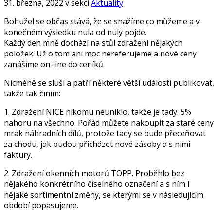
31. března, 2022 v sekci
Aktuality
Bohužel se občas stává, že se snažíme co můžeme a v
konečném výsledku nula od nuly pojde.
Každý den mně dochází na stůl zdražení nějakých
položek. Už o tom ani moc nereferujeme a nové ceny
zanášíme on-line do ceníků.
Nicméně se sluší a patří některé větší události publikovat,
takže tak činím:
1. Zdražení NICE nikomu neuniklo, takže je tady. 5%
nahoru na všechno. Pořád můžete nakoupit za staré ceny
mrak náhradních dílů, protože tady se bude přeceňovat
za chodu, jak budou přicházet nové zásoby a s nimi
faktury.
2. Zdražení okenních motorů TOPP. Proběhlo bez
nějakého konkrétního číselného označení a s ním i
nějaké sortimentní změny, se kterými se v následujícím
období popasujeme.