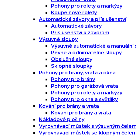
Pohony pro rolety a markýzy
Koupelnové rolety
Automatické závory a příslušenství
Automatické závory
Příslušenství k závorám
Výsuvné sloupy
Výsuvné automatické a manuální 
Pevné a odnímatelné sloupy
Obslužné sloupy
Sklopné sloupky
Pohony pro brány, vrata a okna
Pohony pro brány
Pohony pro garážová vrata
Pohony pro rolety a markýzy
Pohony pro okna a světlíky
Kování pro brány a vrata
Kování pro brány a vrata
Nákladové plošiny
Vyrovnávací můstek s výsuvným čele
Vyrovnávací můstek se klopným čele