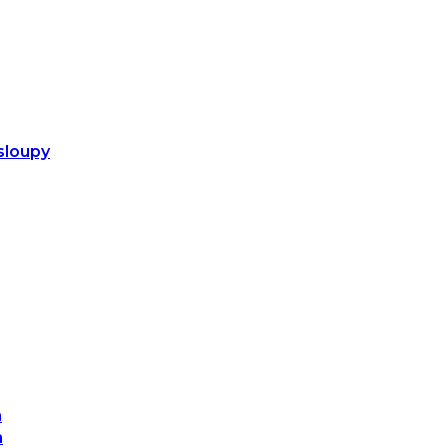
sloupy
m
m