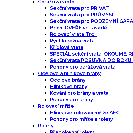
Garážová vrata
Sekční vrata pro PRIVAT
Sekční vrata pro PRŮMYSL
Sekční vrata pro PODZEMNÍ GAR
Boční DVEŘE ve fasádě
Rolovací vrata Troll
Rychloběžná vrata
Křídlová vrata
SPECIÁL sekční vrata: OKOUME,
Sekční vrata POSUVNÁ DO BOKU
Pohony pro garážová vrata
Ocelové a hliníkové brány
Ocelové brány
Hliníkové brány
Kování pro brány a vrata
Pohony pro brány
Rolovací mříže
Hliníkové rolovací mříže AEG
Pohony pro mříže a rolety
Rolety
Předokenní rolety