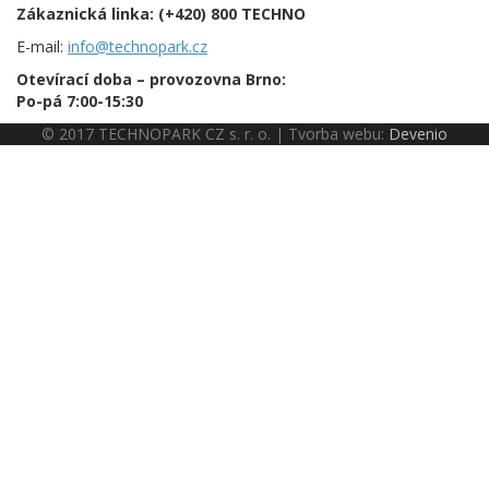
Zákaznická linka:
(+420) 800 TECHNO
E-mail:
info@technopark.cz
Otevírací doba – provozovna Brno:
Po-pá 7:00-15:30
© 2017 TECHNOPARK CZ s. r. o. | Tvorba webu:
Devenio
K ukládání nastavení a správnému fungování využíváme soubory
cookies. Používáním webu s jejich používáním souhlasíte.
Více
informací
Přijmout
a) Základní ustanovení 1. Správcem osobních údajů podle čl. 4 bod 7
nařízení Evropského parlamentu a Rady (EU) 2016/679 o ochraně
fyzických osob v souvislosti se zpracováním osobních údajů a o
volném pohybu těchto údajů (dále jen: „GDPR”) je TECHNOPARK CZ
s.r.o. IČ 49433776 se sídlem Hudcova 78b, Brno (dále jen: „správce“).
2. Kontaktní údaje správce jsou adresa: Hudcova 78b, Brno, 61200
email: programator@technopark.cz telefon: 541 513 029 3. Osobními
údaji se rozumí veškeré informace o identifikované nebo
identifikovatelné fyzické osobě; identifikovatelnou fyzickou osobou je
fyzická osoba, kterou lze přímo či nepřímo identifikovat, zejména
odkazem na určitý identifikátor, například jméno, identifikační číslo,
lokační údaje, síťový identifikátor nebo na jeden či více zvláštních