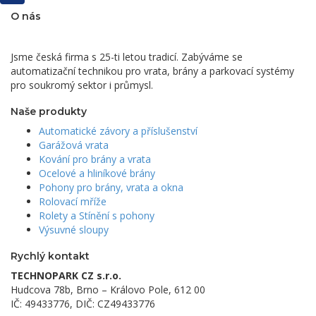
O nás
Jsme česká firma s 25-ti letou tradicí. Zabýváme se
automatizační technikou pro vrata, brány a parkovací systémy
pro soukromý sektor i průmysl.
Naše produkty
Automatické závory a příslušenství
Garážová vrata
Kování pro brány a vrata
Ocelové a hliníkové brány
Pohony pro brány, vrata a okna
Rolovací mříže
Rolety a Stínění s pohony
Výsuvné sloupy
Rychlý kontakt
TECHNOPARK CZ s.r.o.
Hudcova 78b, Brno – Královo Pole, 612 00
IČ: 49433776, DIČ: CZ49433776