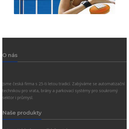
O nás
Jsme česká firma s 25-ti letou tradicí. Zabýváme se automatizační
technikou pro vrata, brány a parkovací systémy pro soukromý
sektor i průmysl.
Naše produkty