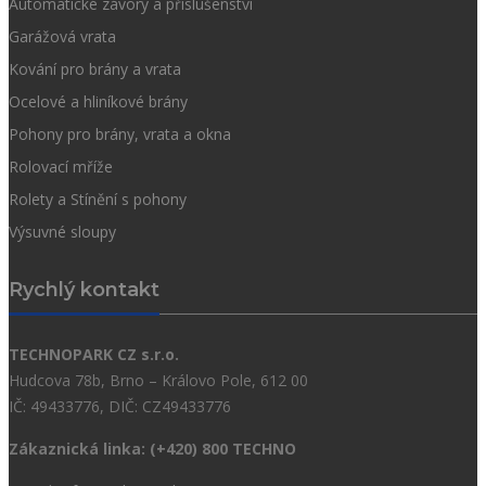
Automatické závory a příslušenství
Garážová vrata
Kování pro brány a vrata
Ocelové a hliníkové brány
Pohony pro brány, vrata a okna
Rolovací mříže
Rolety a Stínění s pohony
Výsuvné sloupy
Rychlý kontakt
TECHNOPARK CZ s.r.o.
Hudcova 78b, Brno – Královo Pole, 612 00
IČ: 49433776, DIČ: CZ49433776
Zákaznická linka:
(+420) 800 TECHNO