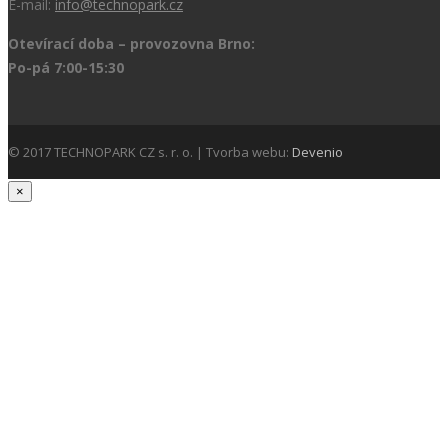
E-mail:
info@technopark.cz
Otevírací doba – provozovna Brno:
Po-pá 7:00-15:30
© 2017 TECHNOPARK CZ s. r. o. | Tvorba webu:
Devenio
×