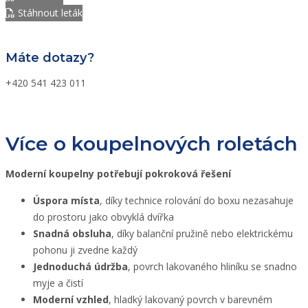
Stáhnout leták
Máte dotazy?
+420 541 423 011
Více o koupelnových roletách
Moderní koupelny potřebují pokroková řešení
Úspora místa
, díky technice rolování do boxu nezasahuje
do prostoru jako obvyklá dvířka
Snadná obsluha
, díky balanční pružině nebo elektrickému
pohonu ji zvedne každý
Jednoduchá údržba
, povrch lakovaného hliníku se snadno
myje a čistí
Moderní vzhled
, hladký lakovaný povrch v barevném