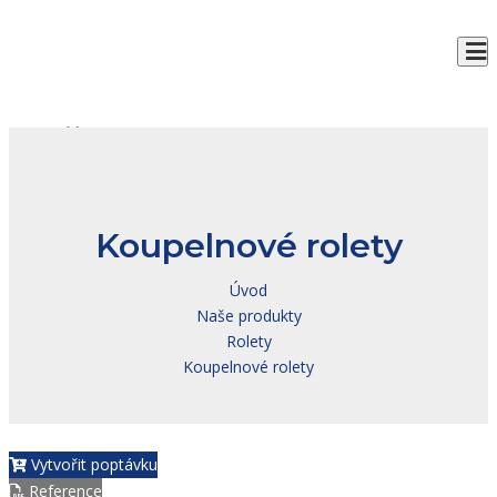
To
Záruka kvality
všech našich výrobků
Největší dodavatel
automatizační techniky
Koupelnové rolety
Úvod
Naše produkty
Rolety
Koupelnové rolety
Vytvořit poptávku
Reference