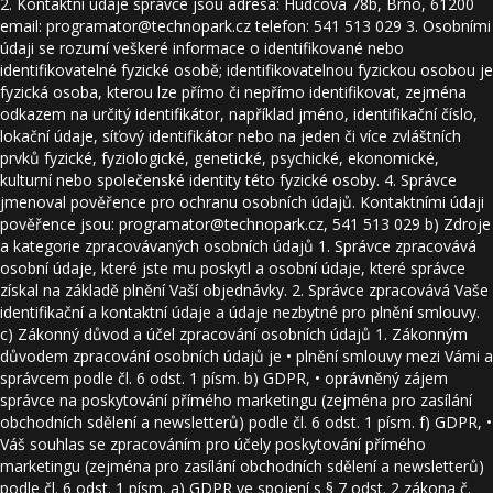
2. Kontaktní údaje správce jsou adresa: Hudcova 78b, Brno, 61200
email: programator@technopark.cz telefon: 541 513 029 3. Osobními
údaji se rozumí veškeré informace o identifikované nebo
identifikovatelné fyzické osobě; identifikovatelnou fyzickou osobou je
fyzická osoba, kterou lze přímo či nepřímo identifikovat, zejména
odkazem na určitý identifikátor, například jméno, identifikační číslo,
lokační údaje, síťový identifikátor nebo na jeden či více zvláštních
prvků fyzické, fyziologické, genetické, psychické, ekonomické,
kulturní nebo společenské identity této fyzické osoby. 4. Správce
jmenoval pověřence pro ochranu osobních údajů. Kontaktními údaji
pověřence jsou: programator@technopark.cz, 541 513 029 b) Zdroje
a kategorie zpracovávaných osobních údajů 1. Správce zpracovává
osobní údaje, které jste mu poskytl a osobní údaje, které správce
získal na základě plnění Vaší objednávky. 2. Správce zpracovává Vaše
identifikační a kontaktní údaje a údaje nezbytné pro plnění smlouvy.
c) Zákonný důvod a účel zpracování osobních údajů 1. Zákonným
důvodem zpracování osobních údajů je • plnění smlouvy mezi Vámi a
správcem podle čl. 6 odst. 1 písm. b) GDPR, • oprávněný zájem
správce na poskytování přímého marketingu (zejména pro zasílání
obchodních sdělení a newsletterů) podle čl. 6 odst. 1 písm. f) GDPR, •
Váš souhlas se zpracováním pro účely poskytování přímého
marketingu (zejména pro zasílání obchodních sdělení a newsletterů)
podle čl. 6 odst. 1 písm. a) GDPR ve spojení s § 7 odst. 2 zákona č.