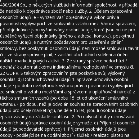
480/2004 Sb., o některých službách informační společnosti v případě,
že nedošlo k objednávce zboží nebo služby. 2. Účelem zpracování
osobních údajů je • vyřízení Vaší objednávky a výkon práv a
povinností vyplývajících ze smluvního vztahu mezi Vámi a správcem;
při objednávce jsou vyžadovány osobní údaje, které jsou nutné pro
úspěšné vyřízení objednávky (jméno a adresa, kontakt), poskytnutí
osobních údajů je nutným požadavkem pro uzavření a plnění
smlouvy, bez poskytnutí osobních údajů není možné smlouvu uzavřít
či jí ze strany správce plnit, • zasílání obchodních sdělení a činění
dalších marketingových aktivit. 3. Ze strany správce nedochází /
dochází k automatickému individuálnímu rozhodování ve smyslu čl.
22 GDPR. S takovým zpracováním jste poskytl/a svůj výslovný
souhlas. d) Doba uchovávání údajů 1. Správce uchovává osobní
údaje • po dobu nezbytnou k výkonu práv a povinností vyplývajících
ze smluvního vztahu mezi Vámi a správcem a uplatňování nároků z
těchto smluvních vztahů (po dobu 15 let od ukončení smluvního
vztahu). • po dobu, než je odvolán souhlas se zpracováním osobních
údajů pro účely marketingu, nejdéle 15 let, jsou-li osobní údaje
zpracovávány na základě souhlasu. 2. Po uplynutí doby uchovávání
osobních údajů správce osobní údaje vymaže. e) Příjemci osobních
údajů (subdodavatelé správce) 1. Příjemci osobních údajů jsou
osoby • podílející se na dodání zboží / služeb / realizaci plateb na