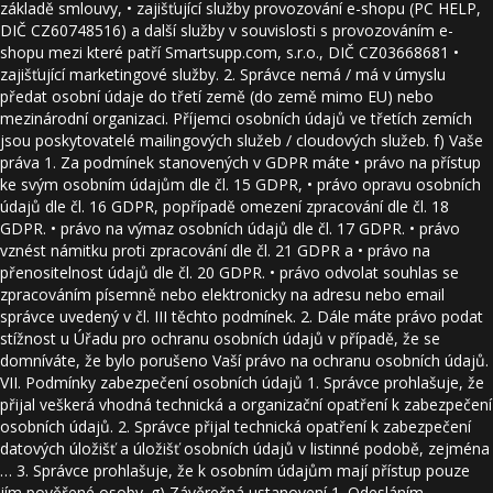
základě smlouvy, • zajišťující služby provozování e-shopu (PC HELP,
DIČ CZ60748516) a další služby v souvislosti s provozováním e-
shopu mezi které patří Smartsupp.com, s.r.o., DIČ CZ03668681 •
zajišťující marketingové služby. 2. Správce nemá / má v úmyslu
předat osobní údaje do třetí země (do země mimo EU) nebo
mezinárodní organizaci. Příjemci osobních údajů ve třetích zemích
jsou poskytovatelé mailingových služeb / cloudových služeb. f) Vaše
práva 1. Za podmínek stanovených v GDPR máte • právo na přístup
ke svým osobním údajům dle čl. 15 GDPR, • právo opravu osobních
údajů dle čl. 16 GDPR, popřípadě omezení zpracování dle čl. 18
GDPR. • právo na výmaz osobních údajů dle čl. 17 GDPR. • právo
vznést námitku proti zpracování dle čl. 21 GDPR a • právo na
přenositelnost údajů dle čl. 20 GDPR. • právo odvolat souhlas se
zpracováním písemně nebo elektronicky na adresu nebo email
správce uvedený v čl. III těchto podmínek. 2. Dále máte právo podat
stížnost u Úřadu pro ochranu osobních údajů v případě, že se
domníváte, že bylo porušeno Vaší právo na ochranu osobních údajů.
VII. Podmínky zabezpečení osobních údajů 1. Správce prohlašuje, že
přijal veškerá vhodná technická a organizační opatření k zabezpečení
osobních údajů. 2. Správce přijal technická opatření k zabezpečení
datových úložišť a úložišť osobních údajů v listinné podobě, zejména
… 3. Správce prohlašuje, že k osobním údajům mají přístup pouze
jím pověřené osoby. g) Závěrečná ustanovení 1. Odesláním