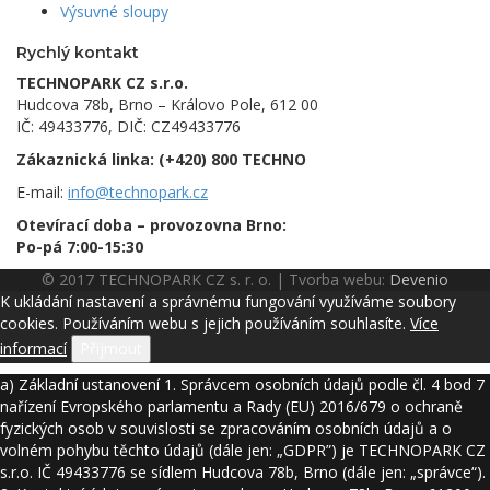
Výsuvné sloupy
Rychlý kontakt
TECHNOPARK CZ s.r.o.
Hudcova 78b, Brno – Královo Pole, 612 00
IČ: 49433776, DIČ: CZ49433776
Zákaznická linka:
(+420) 800 TECHNO
E-mail:
info@technopark.cz
Otevírací doba – provozovna Brno:
Po-pá 7:00-15:30
© 2017 TECHNOPARK CZ s. r. o. | Tvorba webu:
Devenio
K ukládání nastavení a správnému fungování využíváme soubory
cookies. Používáním webu s jejich používáním souhlasíte.
Více
informací
Přijmout
a) Základní ustanovení 1. Správcem osobních údajů podle čl. 4 bod 7
nařízení Evropského parlamentu a Rady (EU) 2016/679 o ochraně
fyzických osob v souvislosti se zpracováním osobních údajů a o
volném pohybu těchto údajů (dále jen: „GDPR”) je TECHNOPARK CZ
s.r.o. IČ 49433776 se sídlem Hudcova 78b, Brno (dále jen: „správce“).