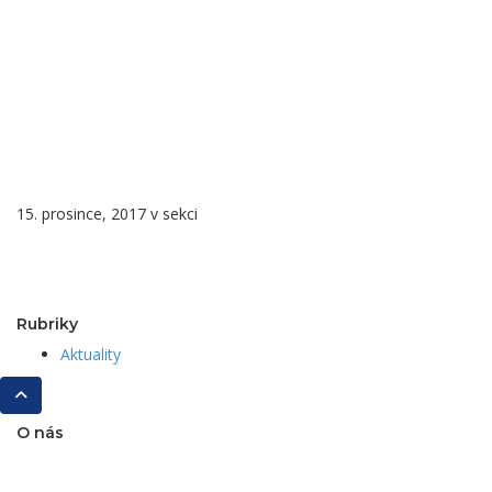
Pf-2018
Úvod
Banner-
Pf-2018
15. prosince, 2017 v sekci
Rubriky
Aktuality
O nás