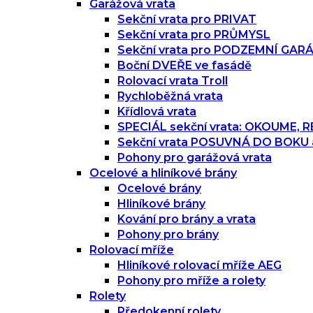
Garážová vrata
Sekční vrata pro PRIVAT
Sekční vrata pro PRŮMYSL
Sekční vrata pro PODZEMNÍ GAR
Boční DVEŘE ve fasádě
Rolovací vrata Troll
Rychloběžná vrata
Křídlová vrata
SPECIÁL sekční vrata: OKOUME,
Sekční vrata POSUVNÁ DO BOKU
Pohony pro garážová vrata
Ocelové a hliníkové brány
Ocelové brány
Hliníkové brány
Kování pro brány a vrata
Pohony pro brány
Rolovací mříže
Hliníkové rolovací mříže AEG
Pohony pro mříže a rolety
Rolety
Předokenní rolety