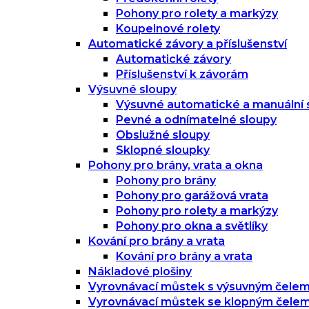
Pohony pro rolety a markýzy
Koupelnové rolety
Automatické závory a příslušenství
Automatické závory
Příslušenství k závorám
Výsuvné sloupy
Výsuvné automatické a manuální 
Pevné a odnímatelné sloupy
Obslužné sloupy
Sklopné sloupky
Pohony pro brány, vrata a okna
Pohony pro brány
Pohony pro garážová vrata
Pohony pro rolety a markýzy
Pohony pro okna a světlíky
Kování pro brány a vrata
Kování pro brány a vrata
Nákladové plošiny
Vyrovnávací můstek s výsuvným čele
Vyrovnávací můstek se klopným čele