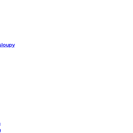
sloupy
m
m