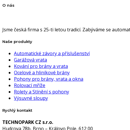
O nás
Jsme česká firma s 25-ti letou tradicí. Zabýváme se autom
Naše produkty
Automatické závory a příslušenství
Garážová vrata
Kování pro brány a vrata
Ocelové a hliníkové brány
Pohony pro brány, vrata a okna
Rolovací mříže
Rolety a Stínění s pohony
Výsuvné sloupy
Rychlý kontakt
TECHNOPARK CZ s.r.o.
Hudcova 78b, Brno – Královo Pole, 612 00