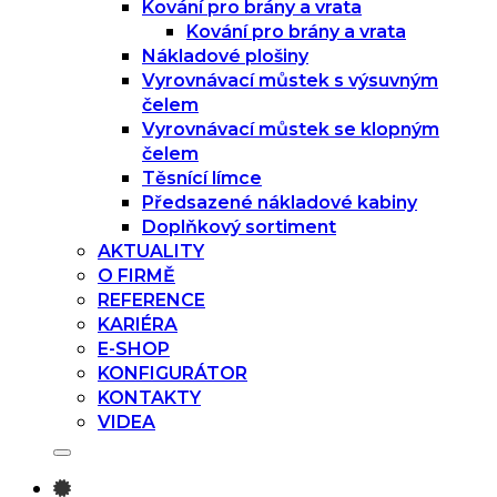
Kování pro brány a vrata
Kování pro brány a vrata
Nákladové plošiny
Vyrovnávací můstek s výsuvným
čelem
Vyrovnávací můstek se klopným
čelem
Těsnící límce
Předsazené nákladové kabiny
Doplňkový sortiment
AKTUALITY
O FIRMĚ
REFERENCE
KARIÉRA
E-SHOP
KONFIGURÁTOR
KONTAKTY
VIDEA