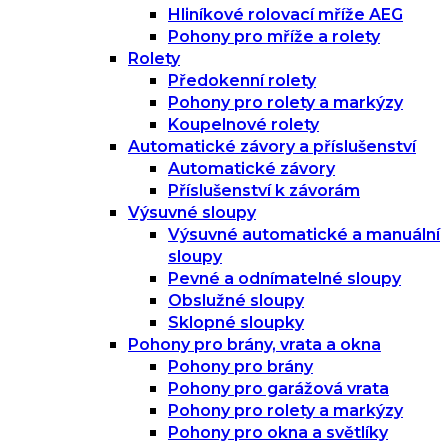
Hliníkové rolovací mříže AEG
Pohony pro mříže a rolety
Rolety
Předokenní rolety
Pohony pro rolety a markýzy
Koupelnové rolety
Automatické závory a příslušenství
Automatické závory
Příslušenství k závorám
Výsuvné sloupy
Výsuvné automatické a manuální
sloupy
Pevné a odnímatelné sloupy
Obslužné sloupy
Sklopné sloupky
Pohony pro brány, vrata a okna
Pohony pro brány
Pohony pro garážová vrata
Pohony pro rolety a markýzy
Pohony pro okna a světlíky