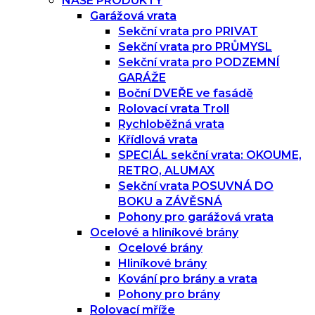
NAŠE PRODUKTY
Garážová vrata
Sekční vrata pro PRIVAT
Sekční vrata pro PRŮMYSL
Sekční vrata pro PODZEMNÍ
GARÁŽE
Boční DVEŘE ve fasádě
Rolovací vrata Troll
Rychloběžná vrata
Křídlová vrata
SPECIÁL sekční vrata: OKOUME,
RETRO, ALUMAX
Sekční vrata POSUVNÁ DO
BOKU a ZÁVĚSNÁ
Pohony pro garážová vrata
Ocelové a hliníkové brány
Ocelové brány
Hliníkové brány
Kování pro brány a vrata
Pohony pro brány
Rolovací mříže