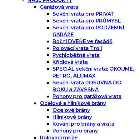
NAŠE PRODUKTY
Garážová vrata
Sekční vrata pro PRIVAT
Sekční vrata pro PRŮMYSL
Sekční vrata pro PODZEMNÍ
GARÁŽE
Boční DVEŘE ve fasádě
Rolovací vrata Troll
Rychloběžná vrata
Křídlová vrata
SPECIÁL sekční vrata: OKOUME,
RETRO, ALUMAX
Sekční vrata POSUVNÁ DO
BOKU a ZÁVĚSNÁ
Pohony pro garážová vrata
Ocelové a hliníkové brány
Ocelové brány
Hliníkové brány
Kování pro brány a vrata
Pohony pro brány
Rolovací mříže