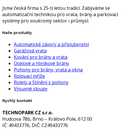
Jsme česká firma s 25-ti letou tradicí. Zabýváme se
automatizační technikou pro vrata, brány a parkovací
systémy pro soukromý sektor i průmysl.
Naše produkty
Automatické závory a příslušenství
Garážová vrata
Kování pro brány a vrata
Ocelové a hliníkové brány
Pohony pro brány, vrata a okna
Rolovací mříže
Rolety a Stínění s pohony
Výsuvné sloupy
Rychlý kontakt
TECHNOPARK CZ s.r.o.
Hudcova 78b, Brno – Královo Pole, 612 00
IČ: 49433776, DIČ: CZ49433776