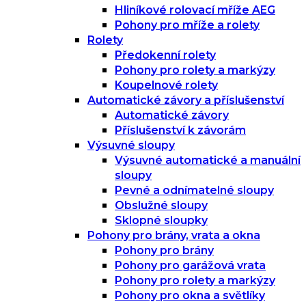
Hliníkové rolovací mříže AEG
Pohony pro mříže a rolety
Rolety
Předokenní rolety
Pohony pro rolety a markýzy
Koupelnové rolety
Automatické závory a příslušenství
Automatické závory
Příslušenství k závorám
Výsuvné sloupy
Výsuvné automatické a manuální
sloupy
Pevné a odnímatelné sloupy
Obslužné sloupy
Sklopné sloupky
Pohony pro brány, vrata a okna
Pohony pro brány
Pohony pro garážová vrata
Pohony pro rolety a markýzy
Pohony pro okna a světlíky