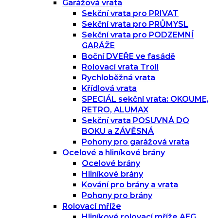
Garážová vrata
Sekční vrata pro PRIVAT
Sekční vrata pro PRŮMYSL
Sekční vrata pro PODZEMNÍ
GARÁŽE
Boční DVEŘE ve fasádě
Rolovací vrata Troll
Rychloběžná vrata
Křídlová vrata
SPECIÁL sekční vrata: OKOUME,
RETRO, ALUMAX
Sekční vrata POSUVNÁ DO
BOKU a ZÁVĚSNÁ
Pohony pro garážová vrata
Ocelové a hliníkové brány
Ocelové brány
Hliníkové brány
Kování pro brány a vrata
Pohony pro brány
Rolovací mříže
Hliníkové rolovací mříže AEG