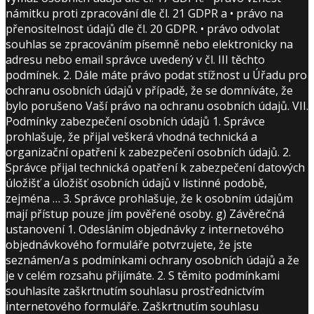
námitku proti zpracování dle čl. 21 GDPR a • právo na
přenositelnost údajů dle čl. 20 GDPR. • právo odvolat
souhlas se zpracováním písemně nebo elektronicky na
adresu nebo email správce uvedený v čl. III těchto
podmínek. 2. Dále máte právo podat stížnost u Úřadu pro
ochranu osobních údajů v případě, že se domníváte, že
bylo porušeno Vaší právo na ochranu osobních údajů. VII.
Podmínky zabezpečení osobních údajů 1. Správce
prohlašuje, že přijal veškerá vhodná technická a
organizační opatření k zabezpečení osobních údajů. 2.
Správce přijal technická opatření k zabezpečení datových
úložišť a úložišť osobních údajů v listinné podobě,
zejména … 3. Správce prohlašuje, že k osobním údajům
mají přístup pouze jím pověřené osoby. g) Závěrečná
ustanovení 1. Odesláním objednávky z internetového
objednávkového formuláře potvrzujete, že jste
seznámen/a s podmínkami ochrany osobních údajů a že
je v celém rozsahu přijímáte. 2. S těmito podmínkami
souhlasíte zaškrtnutím souhlasu prostřednictvím
internetového formuláře. Zaškrtnutím souhlasu