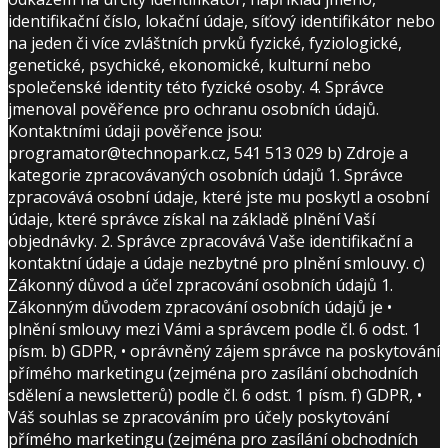
identifikační číslo, lokační údaje, síťový identifikátor nebo
na jeden či více zvláštních prvků fyzické, fyziologické,
genetické, psychické, ekonomické, kulturní nebo
společenské identity této fyzické osoby. 4. Správce
jmenoval pověřence pro ochranu osobních údajů.
Kontaktními údaji pověřence jsou:
programator@technopark.cz, 541 513 029 b) Zdroje a
kategorie zpracovávaných osobních údajů 1. Správce
zpracovává osobní údaje, které jste mu poskytl a osobní
údaje, které správce získal na základě plnění Vaší
objednávky. 2. Správce zpracovává Vaše identifikační a
kontaktní údaje a údaje nezbytné pro plnění smlouvy. c)
Zákonný důvod a účel zpracování osobních údajů 1.
Zákonným důvodem zpracování osobních údajů je •
plnění smlouvy mezi Vámi a správcem podle čl. 6 odst. 1
písm. b) GDPR, • oprávněný zájem správce na poskytování
přímého marketingu (zejména pro zasílání obchodních
sdělení a newsletterů) podle čl. 6 odst. 1 písm. f) GDPR, •
Váš souhlas se zpracováním pro účely poskytování
přímého marketingu (zejména pro zasílání obchodních