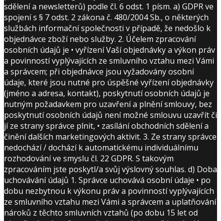
sdělení a newsletterů) podle čl. 6 odst. 1 písm. a) GDPR ve
spojení s § 7 odst. 2 zákona č. 480/2004 Sb., o některých
službách informační společnosti v případě, že nedošlo k
objednávce zboží nebo služby. 2. Účelem zpracování
osobních údajů je • vyřízení Vaší objednávky a výkon práv
a povinností vyplývajících ze smluvního vztahu mezi Vámi
a správcem; při objednávce jsou vyžadovány osobní
údaje, které jsou nutné pro úspěšné vyřízení objednávky
(jméno a adresa, kontakt), poskytnutí osobních údajů je
nutným požadavkem pro uzavření a plnění smlouvy, bez
poskytnutí osobních údajů není možné smlouvu uzavřít či
jí ze strany správce plnit, • zasílání obchodních sdělení a
činění dalších marketingových aktivit. 3. Ze strany správce
nedochází / dochází k automatickému individuálnímu
rozhodování ve smyslu čl. 22 GDPR. S takovým
zpracováním jste poskytl/a svůj výslovný souhlas. d) Doba
uchovávání údajů 1. Správce uchovává osobní údaje • po
dobu nezbytnou k výkonu práv a povinností vyplývajících
ze smluvního vztahu mezi Vámi a správcem a uplatňování
nároků z těchto smluvních vztahů (po dobu 15 let od