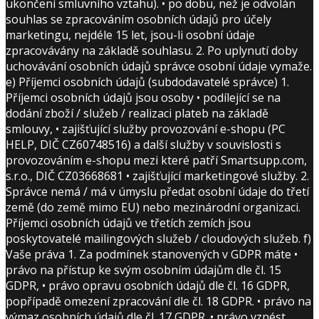
ukončení smluvního vztahu). • po dobu, než je odvolán
souhlas se zpracováním osobních údajů pro účely
marketingu, nejdéle 15 let, jsou-li osobní údaje
zpracovávány na základě souhlasu. 2. Po uplynutí doby
uchovávání osobních údajů správce osobní údaje vymaže.
e) Příjemci osobních údajů (subdodavatelé správce) 1.
Příjemci osobních údajů jsou osoby • podílející se na
dodání zboží / služeb / realizaci plateb na základě
smlouvy, • zajišťující služby provozování e-shopu (PC
HELP, DIČ CZ60748516) a další služby v souvislosti s
provozováním e-shopu mezi které patří Smartsupp.com,
s.r.o., DIČ CZ03668681 • zajišťující marketingové služby. 2.
Správce nemá / má v úmyslu předat osobní údaje do třetí
země (do země mimo EU) nebo mezinárodní organizaci.
Příjemci osobních údajů ve třetích zemích jsou
poskytovatelé mailingových služeb / cloudových služeb. f)
Vaše práva 1. Za podmínek stanovených v GDPR máte •
právo na přístup ke svým osobním údajům dle čl. 15
GDPR, • právo opravu osobních údajů dle čl. 16 GDPR,
popřípadě omezení zpracování dle čl. 18 GDPR. • právo na
výmaz osobních údajů dle čl. 17 GDPR. • právo vznést