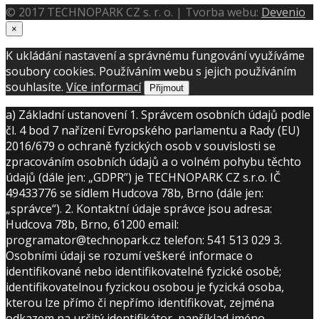
© 2017 TECHNOPARK CZ s. r. o. | Tvorba webu:
Devenio
×
K ukládání nastavení a správnému fungování využíváme
soubory cookies. Používáním webu s jejich používáním
souhlasíte.
Více informací
Přijmout
a) Základní ustanovení 1. Správcem osobních údajů podle
čl. 4 bod 7 nařízení Evropského parlamentu a Rady (EU)
2016/679 o ochraně fyzických osob v souvislosti se
zpracováním osobních údajů a o volném pohybu těchto
údajů (dále jen: „GDPR”) je TECHNOPARK CZ s.r.o. IČ
49433776 se sídlem Hudcova 78b, Brno (dále jen:
„správce“). 2. Kontaktní údaje správce jsou adresa:
Hudcova 78b, Brno, 61200 email:
programator@technopark.cz telefon: 541 513 029 3.
Osobními údaji se rozumí veškeré informace o
identifikované nebo identifikovatelné fyzické osobě;
identifikovatelnou fyzickou osobou je fyzická osoba,
kterou lze přímo či nepřímo identifikovat, zejména
odkazem na určitý identifikátor, například jméno,