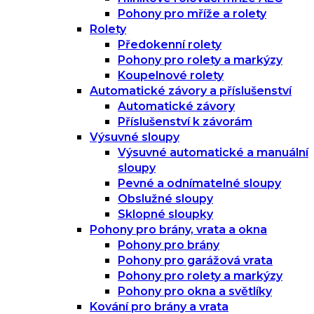
Pohony pro mříže a rolety
Rolety
Předokenní rolety
Pohony pro rolety a markýzy
Koupelnové rolety
Automatické závory a příslušenství
Automatické závory
Příslušenství k závorám
Výsuvné sloupy
Výsuvné automatické a manuální
sloupy
Pevné a odnímatelné sloupy
Obslužné sloupy
Sklopné sloupky
Pohony pro brány, vrata a okna
Pohony pro brány
Pohony pro garážová vrata
Pohony pro rolety a markýzy
Pohony pro okna a světlíky
Kování pro brány a vrata