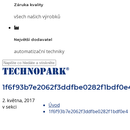
Záruka kvality
všech našich výrobků
Největší dodavatel
automatizační techniky
1f6f93b7e2062f3ddfbe0282f1bdf0e
2. května, 2017
Úvod
v sekci
1f6f93b7e2062f3ddfbe0282f1bdf0e4