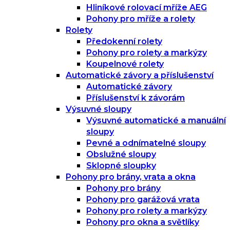
Hliníkové rolovací mříže AEG
Pohony pro mříže a rolety
Rolety
Předokenní rolety
Pohony pro rolety a markýzy
Koupelnové rolety
Automatické závory a příslušenství
Automatické závory
Příslušenství k závorám
Výsuvné sloupy
Výsuvné automatické a manuální
sloupy
Pevné a odnímatelné sloupy
Obslužné sloupy
Sklopné sloupky
Pohony pro brány, vrata a okna
Pohony pro brány
Pohony pro garážová vrata
Pohony pro rolety a markýzy
Pohony pro okna a světlíky