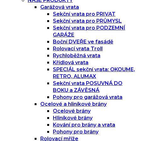
NAŠE PRODUKTY
Garážová vrata
Sekční vrata pro PRIVAT
Sekční vrata pro PRŮMYSL
Sekční vrata pro PODZEMNÍ
GARÁŽE
Boční DVEŘE ve fasádě
Rolovací vrata Troll
Rychloběžná vrata
Křídlová vrata
SPECIÁL sekční vrata: OKOUME,
RETRO, ALUMAX
Sekční vrata POSUVNÁ DO
BOKU a ZÁVĚSNÁ
Pohony pro garážová vrata
Ocelové a hliníkové brány
Ocelové brány
Hliníkové brány
Kování pro brány a vrata
Pohony pro brány
Rolovací mříže