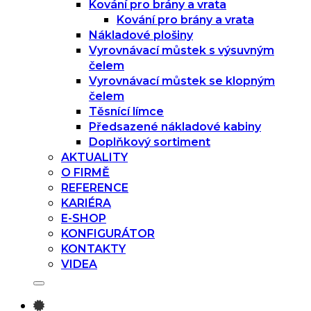
Kování pro brány a vrata
Kování pro brány a vrata
Nákladové plošiny
Vyrovnávací můstek s výsuvným
čelem
Vyrovnávací můstek se klopným
čelem
Těsnící límce
Předsazené nákladové kabiny
Doplňkový sortiment
AKTUALITY
O FIRMĚ
REFERENCE
KARIÉRA
E-SHOP
KONFIGURÁTOR
KONTAKTY
VIDEA