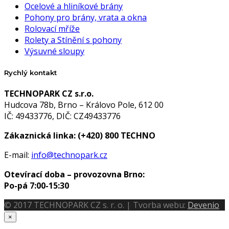
Ocelové a hliníkové brány
Pohony pro brány, vrata a okna
Rolovací mříže
Rolety a Stínění s pohony
Výsuvné sloupy
Rychlý kontakt
TECHNOPARK CZ s.r.o.
Hudcova 78b, Brno – Královo Pole, 612 00
IČ: 49433776, DIČ: CZ49433776
Zákaznická linka:
(+420) 800 TECHNO
E-mail:
info@technopark.cz
Otevírací doba – provozovna Brno:
Po-pá 7:00-15:30
© 2017 TECHNOPARK CZ s. r. o. | Tvorba webu:
Devenio
×