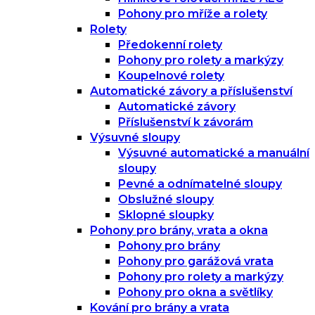
Pohony pro mříže a rolety
Rolety
Předokenní rolety
Pohony pro rolety a markýzy
Koupelnové rolety
Automatické závory a příslušenství
Automatické závory
Příslušenství k závorám
Výsuvné sloupy
Výsuvné automatické a manuální
sloupy
Pevné a odnímatelné sloupy
Obslužné sloupy
Sklopné sloupky
Pohony pro brány, vrata a okna
Pohony pro brány
Pohony pro garážová vrata
Pohony pro rolety a markýzy
Pohony pro okna a světlíky
Kování pro brány a vrata