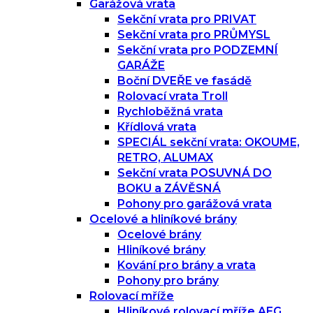
Garážová vrata
Sekční vrata pro PRIVAT
Sekční vrata pro PRŮMYSL
Sekční vrata pro PODZEMNÍ
GARÁŽE
Boční DVEŘE ve fasádě
Rolovací vrata Troll
Rychloběžná vrata
Křídlová vrata
SPECIÁL sekční vrata: OKOUME,
RETRO, ALUMAX
Sekční vrata POSUVNÁ DO
BOKU a ZÁVĚSNÁ
Pohony pro garážová vrata
Ocelové a hliníkové brány
Ocelové brány
Hliníkové brány
Kování pro brány a vrata
Pohony pro brány
Rolovací mříže
Hliníkové rolovací mříže AEG