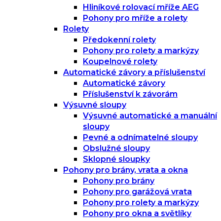
Hliníkové rolovací mříže AEG
Pohony pro mříže a rolety
Rolety
Předokenní rolety
Pohony pro rolety a markýzy
Koupelnové rolety
Automatické závory a příslušenství
Automatické závory
Příslušenství k závorám
Výsuvné sloupy
Výsuvné automatické a manuální
sloupy
Pevné a odnímatelné sloupy
Obslužné sloupy
Sklopné sloupky
Pohony pro brány, vrata a okna
Pohony pro brány
Pohony pro garážová vrata
Pohony pro rolety a markýzy
Pohony pro okna a světlíky