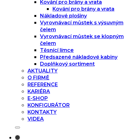
Kování pro brány a vrata
Kování pro brány a vrata
Nákladové plošiny
Vyrovnávací můstek s výsuvným
čelem
Vyrovnávací můstek se klopným
čelem
Těsnící límce
Předsazené nákladové kabiny
Doplňkový sortiment
AKTUALITY
O FIRMĚ
REFERENCE
KARIÉRA
E-SHOP
KONFIGURÁTOR
KONTAKTY
VIDEA