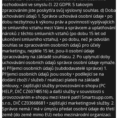
rozhodování ve smyslu čl. 22 GDPR. S takovým
zpracováním jste poskytl/a svůj výslovný souhlas. d) Doba
uchovávání údajů 1. Správce uchovává osobní údaje • po
dobu nezbytnou k výkonu práv a povinností vyplývajících
ze smluvního vztahu mezi Vámi a správcem a uplatňování
nároků z těchto smluvních vztahů (po dobu 15 let od
ukončení smluvního vztahu). • po dobu, než je odvolán
souhlas se zpracováním osobních údajů pro účely
marketingu, nejdéle 15 let, jsou-li osobní údaje
zpracovávány na základě souhlasu. 2. Po uplynutí doby
uchovávání osobních údajů správce osobní údaje vymaže.
e) Příjemci osobních údajů (subdodavatelé správce) 1.
Příjemci osobních údajů jsou osoby • podílející se na
dodání zboží / služeb / realizaci plateb na základě
smlouvy, • zajišťující služby provozování e-shopu (PC
HELP, DIČ CZ60748516) a další služby v souvislosti s
provozováním e-shopu mezi které patří Smartsupp.com,
s.r.o., DIČ CZ03668681 • zajišťující marketingové služby. 2.
Správce nemá / má v úmyslu předat osobní údaje do třetí
země (do země mimo EU) nebo mezinárodní organizaci.