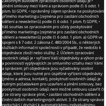
Zákonným důvodem zpracování osobních údajů je •
plnění smlouvy mezi Vámi a správcem podle čl. 6 odst. 1
písm. b) GDPR, • oprávněný zájem správce na poskytování
přímého marketingu (zejména pro zasílání obchodních
sdělení a newsletterů) podle čl. 6 odst. 1 písm. f) GDPR, •
Váš souhlas se zpracováním pro účely poskytování
přímého marketingu (zejména pro zasílání obchodních
sdělení a newsletterů) podle čl. 6 odst. 1 písm. a) GDPR ve
spojení s § 7 odst. 2 zákona č. 480/2004 Sb., o některých
službách informační společnosti v případě, že nedošlo k
objednávce zboží nebo služby. 2. Účelem zpracování
osobních údajů je • vyřízení Vaší objednávky a výkon práv
a povinností vyplývajících ze smluvního vztahu mezi Vámi
a správcem; při objednávce jsou vyžadovány osobní
údaje, které jsou nutné pro úspěšné vyřízení objednávky
(jméno a adresa, kontakt), poskytnutí osobních údajů je
nutným požadavkem pro uzavření a plnění smlouvy, bez
poskytnutí osobních údajů není možné smlouvu uzavřít či
jí ze strany správce plnit, • zasílání obchodních sdělení a
činění dalších marketingových aktivit. 3. Ze strany správce
nedochází / dochází k automatickému individuálnímu