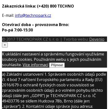
Zákaznická linka:
(+420) 800 TECHNO
E-mail:
info@technopark.cz
Otevírací doba – provozovna Brno:
Po-pá 7:00-15:30
© 2017 TECHNOPARK CZ s. r. o. | Tvorba webu:
Devenio
×
K ukládání nastavení a správnému fungování využíváme
soubory cookies. Používáním webu s jejich používáním
souhlasíte.
Více informací
Přijmout
a) Základní ustanovení 1. Správcem osobních údajů podle
čl. 4 bod 7 nařízení Evropského parlamentu a Rady (EU)
2016/679 o ochraně fyzických osob v souvislosti se
zpracováním osobních údajů a o volném pohybu těchto
údajů (dále jen: „GDPR”) je TECHNOPARK CZ s.r.o. IČ
49433776 se sídlem Hudcova 78b, Brno (dále jen:
„správce“). 2. Kontaktní údaje správce jsou adresa: