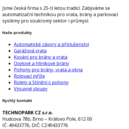
Jsme česká firma s 25-ti letou tradicí. Zabýváme se
automatizační technikou pro vrata, brány a parkovací
systémy pro soukromý sektor i průmysl.
Naše produkty
Automatické závory a příslušenství
Garážová vrata
Kování pro brány a vrata
Ocelové a hliníkové brány
Pohony pro brány, vrata a okna
Rolovací mříže
Rolety a Stínění s pohony
Výsuvné sloupy
Rychlý kontakt
TECHNOPARK CZ s.r.o.
Hudcova 78b, Brno – Královo Pole, 612 00
IČ: 49433776, DIČ: CZ49433776