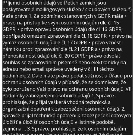
Příjemci osobních údajů ve třetích zemích jsou
poskytovatelé mailingových služeb / cloudových služeb. f)
Vaše práva 1. Za podmínek stanovených v GDPR máte •
právo na přístup ke svým osobním údajům dle čl. 15
GDPR, • právo opravu osobních údajů dle čl. 16 GDPR,
popřípadě omezení zpracování dle čl. 18 GDPR. • právo na
výmaz osobních údajů dle čl. 17 GDPR. • právo vznést
námitku proti zpracování dle čl. 21 GDPR a • právo na
přenositelnost údajů dle čl. 20 GDPR. • právo odvolat
souhlas se zpracováním písemně nebo elektronicky na
adresu nebo email správce uvedený v čl. III těchto
podmínek. 2. Dále máte právo podat stížnost u Úřadu pro
ochranu osobních údajů v případě, že se domníváte, že
bylo porušeno Vaší právo na ochranu osobních údajů. VII.
Podmínky zabezpečení osobních údajů 1. Správce
prohlašuje, že přijal veškerá vhodná technická a
organizační opatření k zabezpečení osobních údajů. 2.
Správce přijal technická opatření k zabezpečení datových
úložišť a úložišť osobních údajů v listinné podobě,
zejména … 3. Správce prohlašuje, že k osobním údajům