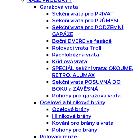
NAŠE PRODUKTY
Garážová vrata
Sekční vrata pro PRIVAT
Sekční vrata pro PRŮMYSL
Sekční vrata pro PODZEMNÍ
GARÁŽE
Boční DVEŘE ve fasádě
Rolovací vrata Troll
Rychloběžná vrata
Křídlová vrata
SPECIÁL sekční vrata: OKOUME,
RETRO, ALUMAX
Sekční vrata POSUVNÁ DO
BOKU a ZÁVĚSNÁ
Pohony pro garážová vrata
Ocelové a hliníkové brány
Ocelové brány
Hliníkové brány
Kování pro brány a vrata
Pohony pro brány
Rolovací mříže