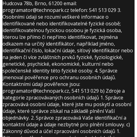
Hudcova 78b, Brno, 61200 email:
programator@technopark.cz telefon: 541 513 029 3.
Osobními údaji se rozumí veškeré informace o
identifikované nebo identifikovatelné fyzické osobě;
identifikovatelnou fyzickou osobou je fyzická osoba,
kterou lze přímo či nepřímo identifikovat, zejména
odkazem na určitý identifikátor, například jméno,
identifikační číslo, lokační údaje, síťový identifikátor nebo
na jeden či více zvláštních prvků fyzické, fyziologické,
genetické, psychické, ekonomické, kulturní nebo
společenské identity této fyzické osoby. 4. Správce
jmenoval pověřence pro ochranu osobních údajů.
Kontaktními údaji pověřence jsou:
programator@technopark.cz, 541 513 029 b) Zdroje a
kategorie zpracovávaných osobních údajů 1. Správce
zpracovává osobní údaje, které jste mu poskytl a osobní
údaje, které správce získal na základě plnění Vaší
objednávky. 2. Správce zpracovává Vaše identifikační a
kontaktní údaje a údaje nezbytné pro plnění smlouvy. c)
Zákonný důvod a účel zpracování osobních údajů 1.