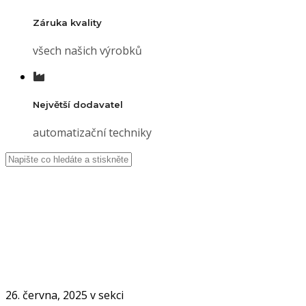
Záruka kvality
všech našich výrobků
Největší dodavatel
automatizační techniky
Kridlova_REF_3
Úvod
Kridlova_REF_3
26. června, 2025 v sekci