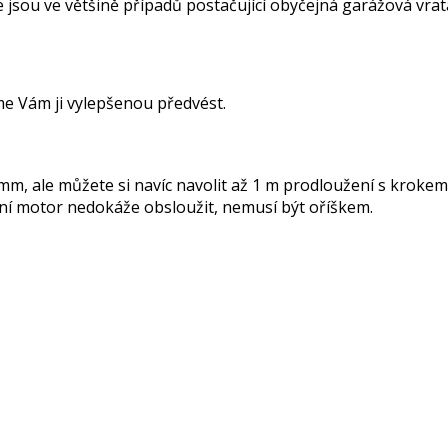
e jsou ve většině případů postačující obyčejná garážová vr
me Vám ji vylepšenou předvést.
mm, ale můžete si navíc navolit až 1 m prodloužení s kroke
pní motor nedokáže obsloužit, nemusí být oříškem.