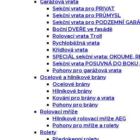
Garážová vrata
Sekční vrata pro PRIVAT
Sekční vrata pro PRŮMYSL
Sekční vrata pro PODZEMNÍ GAR
Boční DVEŘE ve fasádě
Rolovací vrata Troll
Rychloběžná vrata
Křídlová vrata
SPECIÁL sekční vrata: OKOUME,
Sekční vrata POSUVNÁ DO BOKU
Pohony pro garážová vrata
Ocelové a hliníkové brány
Ocelové brány
Hliníkové brány
Kování pro brány a vrata
Pohony pro brány
Rolovací mříže
Hliníkové rolovací mříže AEG
Pohony pro mříže a rolety
Rolety
Předokenní rolety