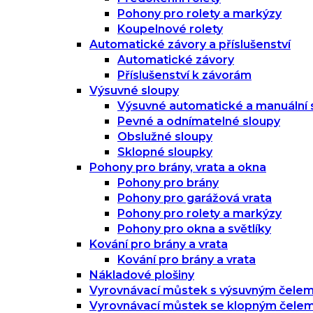
Pohony pro rolety a markýzy
Koupelnové rolety
Automatické závory a příslušenství
Automatické závory
Příslušenství k závorám
Výsuvné sloupy
Výsuvné automatické a manuální 
Pevné a odnímatelné sloupy
Obslužné sloupy
Sklopné sloupky
Pohony pro brány, vrata a okna
Pohony pro brány
Pohony pro garážová vrata
Pohony pro rolety a markýzy
Pohony pro okna a světlíky
Kování pro brány a vrata
Kování pro brány a vrata
Nákladové plošiny
Vyrovnávací můstek s výsuvným čele
Vyrovnávací můstek se klopným čele