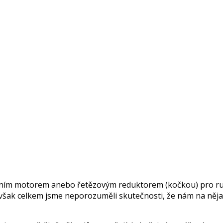
čním motorem anebo řetězovým reduktorem (kočkou) pro ruční
však celkem jsme neporozuměli skutečnosti, že nám na nějak