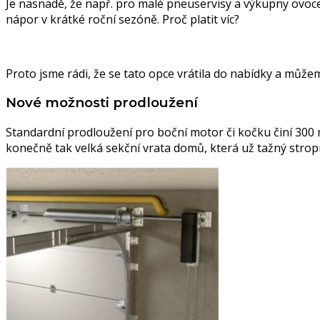
Je nasnadě, že např. pro malé pneuservisy a výkupny ovoc
nápor v krátké roční sezóně. Proč platit víc?
Proto jsme rádi, že se tato opce vrátila do nabídky a může
Nové možnosti prodloužení
Standardní prodloužení pro boční motor či kočku činí 300 
konečně tak velká sekční vrata domů, která už tažný stro