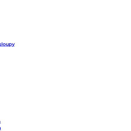
sloupy
m
m