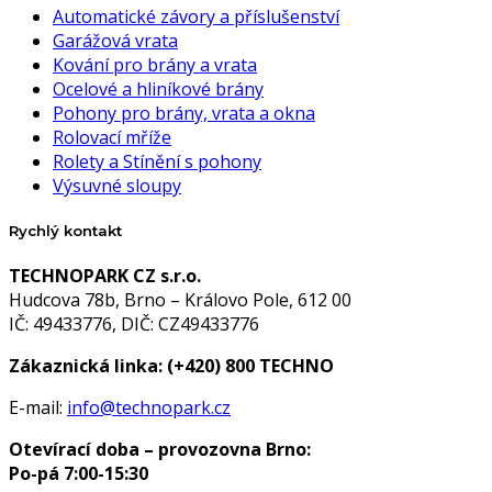
Automatické závory a příslušenství
Garážová vrata
Kování pro brány a vrata
Ocelové a hliníkové brány
Pohony pro brány, vrata a okna
Rolovací mříže
Rolety a Stínění s pohony
Výsuvné sloupy
Rychlý kontakt
TECHNOPARK CZ s.r.o.
Hudcova 78b, Brno – Královo Pole, 612 00
IČ: 49433776, DIČ: CZ49433776
Zákaznická linka:
(+420) 800 TECHNO
E-mail:
info@technopark.cz
Otevírací doba – provozovna Brno:
Po-pá 7:00-15:30