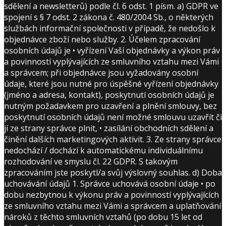
sdělení a newsletterů) podle čl. 6 odst. 1 písm. a) GDPR ve
spojení s § 7 odst. 2 zákona č. 480/2004 Sb., o některých
službách informační společnosti v případě, že nedošlo k
objednávce zboží nebo služby. 2. Účelem zpracování
osobních údajů je • vyřízení Vaší objednávky a výkon práv
a povinností vyplývajících ze smluvního vztahu mezi Vámi
a správcem; při objednávce jsou vyžadovány osobní
údaje, které jsou nutné pro úspěšné vyřízení objednávky
(jméno a adresa, kontakt), poskytnutí osobních údajů je
nutným požadavkem pro uzavření a plnění smlouvy, bez
poskytnutí osobních údajů není možné smlouvu uzavřít či
jí ze strany správce plnit, • zasílání obchodních sdělení a
činění dalších marketingových aktivit. 3. Ze strany správce
nedochází / dochází k automatickému individuálnímu
rozhodování ve smyslu čl. 22 GDPR. S takovým
zpracováním jste poskytl/a svůj výslovný souhlas. d) Doba
uchovávání údajů 1. Správce uchovává osobní údaje • po
dobu nezbytnou k výkonu práv a povinností vyplývajících
ze smluvního vztahu mezi Vámi a správcem a uplatňování
nároků z těchto smluvních vztahů (po dobu 15 let od