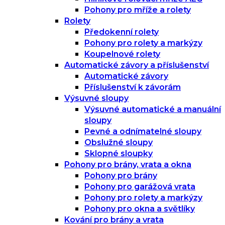
Pohony pro mříže a rolety
Rolety
Předokenní rolety
Pohony pro rolety a markýzy
Koupelnové rolety
Automatické závory a příslušenství
Automatické závory
Příslušenství k závorám
Výsuvné sloupy
Výsuvné automatické a manuální
sloupy
Pevné a odnímatelné sloupy
Obslužné sloupy
Sklopné sloupky
Pohony pro brány, vrata a okna
Pohony pro brány
Pohony pro garážová vrata
Pohony pro rolety a markýzy
Pohony pro okna a světlíky
Kování pro brány a vrata