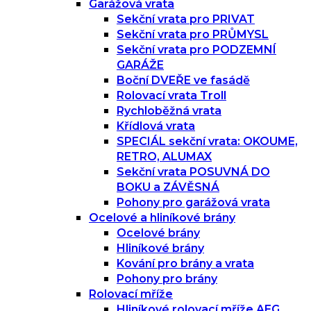
Garážová vrata
Sekční vrata pro PRIVAT
Sekční vrata pro PRŮMYSL
Sekční vrata pro PODZEMNÍ
GARÁŽE
Boční DVEŘE ve fasádě
Rolovací vrata Troll
Rychloběžná vrata
Křídlová vrata
SPECIÁL sekční vrata: OKOUME,
RETRO, ALUMAX
Sekční vrata POSUVNÁ DO
BOKU a ZÁVĚSNÁ
Pohony pro garážová vrata
Ocelové a hliníkové brány
Ocelové brány
Hliníkové brány
Kování pro brány a vrata
Pohony pro brány
Rolovací mříže
Hliníkové rolovací mříže AEG