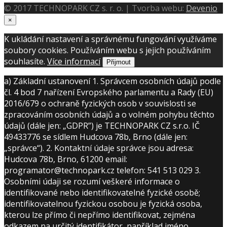
© 2017 TECHNOPARK CZ s. r. o. | Tvorba webu:
Devenio
×
K ukládání nastavení a správnému fungování využíváme
soubory cookies. Používáním webu s jejich používáním
souhlasíte.
Více informací
Přijmout
a) Základní ustanovení 1. Správcem osobních údajů podle
čl. 4 bod 7 nařízení Evropského parlamentu a Rady (EU)
2016/679 o ochraně fyzických osob v souvislosti se
zpracováním osobních údajů a o volném pohybu těchto
údajů (dále jen: „GDPR”) je TECHNOPARK CZ s.r.o. IČ
49433776 se sídlem Hudcova 78b, Brno (dále jen:
„správce“). 2. Kontaktní údaje správce jsou adresa:
Hudcova 78b, Brno, 61200 email:
programator@technopark.cz telefon: 541 513 029 3.
Osobními údaji se rozumí veškeré informace o
identifikované nebo identifikovatelné fyzické osobě;
identifikovatelnou fyzickou osobou je fyzická osoba,
kterou lze přímo či nepřímo identifikovat, zejména
odkazem na určitý identifikátor, například jméno,