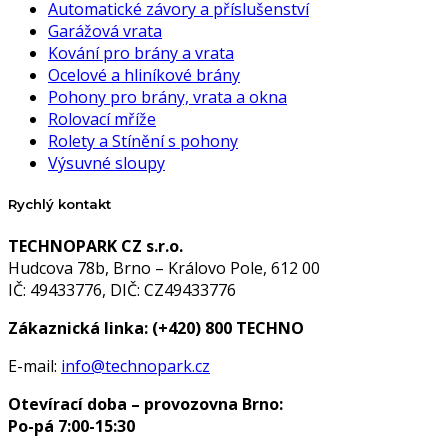
Automatické závory a příslušenství
Garážová vrata
Kování pro brány a vrata
Ocelové a hliníkové brány
Pohony pro brány, vrata a okna
Rolovací mříže
Rolety a Stínění s pohony
Výsuvné sloupy
Rychlý kontakt
TECHNOPARK CZ s.r.o.
Hudcova 78b, Brno – Královo Pole, 612 00
IČ: 49433776, DIČ: CZ49433776
Zákaznická linka:
(+420) 800 TECHNO
E-mail:
info@technopark.cz
Otevírací doba – provozovna Brno:
Po-pá 7:00-15:30