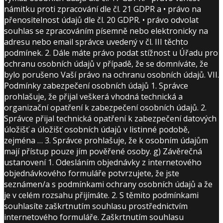
námitku proti zpracování dle čl. 21 GDPR a • právo na
přenositelnost údajů dle čl. 20 GDPR. • právo odvolat
souhlas se zpracováním písemně nebo elektronicky na
adresu nebo email správce uvedený v čl. III těchto
podmínek. 2. Dále máte právo podat stížnost u Úřadu pro
ochranu osobních údajů v případě, že se domníváte, že
bylo porušeno Vaší právo na ochranu osobních údajů. VII.
Podmínky zabezpečení osobních údajů 1. Správce
prohlašuje, že přijal veškerá vhodná technická a
organizační opatření k zabezpečení osobních údajů. 2.
Správce přijal technická opatření k zabezpečení datových
úložišť a úložišť osobních údajů v listinné podobě,
zejména … 3. Správce prohlašuje, že k osobním údajům
mají přístup pouze jím pověřené osoby. g) Závěrečná
ustanovení 1. Odesláním objednávky z internetového
objednávkového formuláře potvrzujete, že jste
seznámen/a s podmínkami ochrany osobních údajů a že
je v celém rozsahu přijímáte. 2. S těmito podmínkami
souhlasíte zaškrtnutím souhlasu prostřednictvím
internetového formuláře. Zaškrtnutím souhlasu