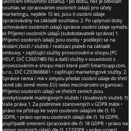
ukončení smluvního vztahu). • po dobu, než je odvolán
souhlas se zpracováním osobních údajů pro účely
marketingu, nejdéle 15 let, jsou-li osobní údaje
zpracovávány na základě souhlasu. 2. Po uplynutí doby
uchovávání osobních údajů správce osobní údaje vymaže.
e) Příjemci osobních údajů (subdodavatelé správce) 1.
Příjemci osobních údajů jsou osoby • podílející se na
dodání zboží / služeb / realizaci plateb na základě
smlouvy, • zajišťující služby provozování e-shopu (PC
HELP, DIČ CZ60748516) a další služby v souvislosti s
provozováním e-shopu mezi které patří Smartsupp.com,
s.r.o., DIČ CZ03668681 • zajišťující marketingové služby. 2.
Správce nemá / má v úmyslu předat osobní údaje do třetí
země (do země mimo EU) nebo mezinárodní organizaci.
Příjemci osobních údajů ve třetích zemích jsou
poskytovatelé mailingových služeb / cloudových služeb. f)
Vaše práva 1. Za podmínek stanovených v GDPR máte •
právo na přístup ke svým osobním údajům dle čl. 15
GDPR, • právo opravu osobních údajů dle čl. 16 GDPR,
popřípadě omezení zpracování dle čl. 18 GDPR. • právo na
výmaz osobních údajů dle čl. 17 GDPR. • právo vznést