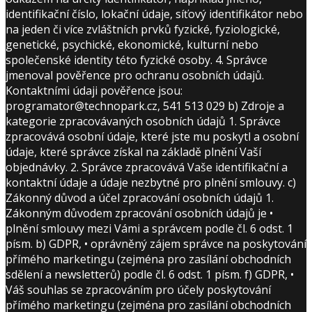
identifikační číslo, lokační údaje, síťový identifikátor nebo
na jeden či více zvláštních prvků fyzické, fyziologické,
genetické, psychické, ekonomické, kulturní nebo
společenské identity této fyzické osoby. 4. Správce
jmenoval pověřence pro ochranu osobních údajů.
Kontaktními údaji pověřence jsou:
programator@technopark.cz, 541 513 029 b) Zdroje a
kategorie zpracovávaných osobních údajů 1. Správce
zpracovává osobní údaje, které jste mu poskytl a osobní
údaje, které správce získal na základě plnění Vaší
objednávky. 2. Správce zpracovává Vaše identifikační a
kontaktní údaje a údaje nezbytné pro plnění smlouvy. c)
Zákonný důvod a účel zpracování osobních údajů 1.
Zákonným důvodem zpracování osobních údajů je •
plnění smlouvy mezi Vámi a správcem podle čl. 6 odst. 1
písm. b) GDPR, • oprávněný zájem správce na poskytování
přímého marketingu (zejména pro zasílání obchodních
sdělení a newsletterů) podle čl. 6 odst. 1 písm. f) GDPR, •
Váš souhlas se zpracováním pro účely poskytování
přímého marketingu (zejména pro zasílání obchodních