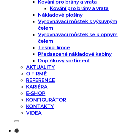
Kování pro brány a vrata
Kování pro brány a vrata
Nákladové plošiny
Vyrovnávací můstek s výsuvným
čelem
Vyrovnávací můstek se klopným
čelem
Těsnící límce
Předsazené nákladové kabiny
Doplňkový sortiment
AKTUALITY
O FIRMĚ
REFERENCE
KARIÉRA
E-SHOP
KONFIGURÁTOR
KONTAKTY
VIDEA