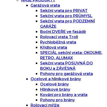
NAŠE PRODUKTY
Garážová vrata
Sekční vrata pro PRIVAT
Sekční vrata pro PRŮMYSL
Sekční vrata pro PODZEMNÍ
GARÁŽE
Boční DVEŘE ve fasádě
Rolovací vrata Troll
Rychloběžná vrata
Křídlová vrata
SPECIÁL sekční vrata: OKOUME,
RETRO, ALUMAX
Sekční vrata POSUVNÁ DO
BOKU a ZÁVĚSNÁ
Pohony pro garážová vrata
Ocelové a hliníkové brány
Ocelové brány
Hliníkové brány
Kování pro brány a vrata
Pohony pro brány
Rolovací mříže