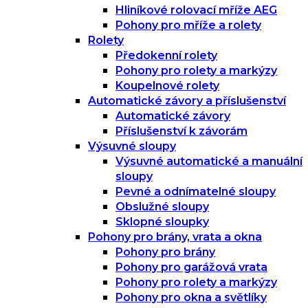
Hliníkové rolovací mříže AEG
Pohony pro mříže a rolety
Rolety
Předokenní rolety
Pohony pro rolety a markýzy
Koupelnové rolety
Automatické závory a příslušenství
Automatické závory
Příslušenství k závorám
Výsuvné sloupy
Výsuvné automatické a manuální
sloupy
Pevné a odnímatelné sloupy
Obslužné sloupy
Sklopné sloupky
Pohony pro brány, vrata a okna
Pohony pro brány
Pohony pro garážová vrata
Pohony pro rolety a markýzy
Pohony pro okna a světlíky