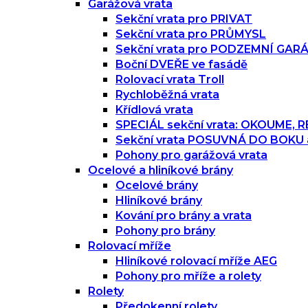
Garážová vrata
Sekční vrata pro PRIVAT
Sekční vrata pro PRŮMYSL
Sekční vrata pro PODZEMNÍ GAR
Boční DVEŘE ve fasádě
Rolovací vrata Troll
Rychloběžná vrata
Křídlová vrata
SPECIÁL sekční vrata: OKOUME,
Sekční vrata POSUVNÁ DO BOKU
Pohony pro garážová vrata
Ocelové a hliníkové brány
Ocelové brány
Hliníkové brány
Kování pro brány a vrata
Pohony pro brány
Rolovací mříže
Hliníkové rolovací mříže AEG
Pohony pro mříže a rolety
Rolety
Předokenní rolety