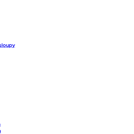
sloupy
m
m