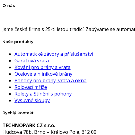
O nás
Jsme česká firma s 25-ti letou tradicí. Zabýváme se autom
Naše produkty
Automatické závory a příslušenství
Garážová vrata
Kování pro brány a vrata
Ocelové a hliníkové brány
Pohony pro brány, vrata a okna
Rolovací mříže
Rolety a Stínění s pohony
Výsuvné sloupy
Rychlý kontakt
TECHNOPARK CZ s.r.o.
Hudcova 78b, Brno – Královo Pole, 612 00