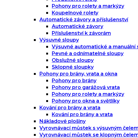
Pohony pro rolety a markýzy
Koupelnové rolety
Automatické závory a příslušenství
Automatické závory
Příslušenství k závorám
Výsuvné sloupy
Výsuvné automatické a manuální 
Pevné a odnímatelné sloupy
Obslužné sloupy
Sklopné sloupky
Pohony pro brány, vrata a okna
Pohony pro brány
Pohony pro garážová vrata
Pohony pro rolety a markýzy
Pohony pro okna a světlíky
Kování pro brány a vrata
Kování pro brány a vrata
Nákladové plošiny
Vyrovnávací můstek s výsuvným čele
Vyrovnávací můstek se klopným čele