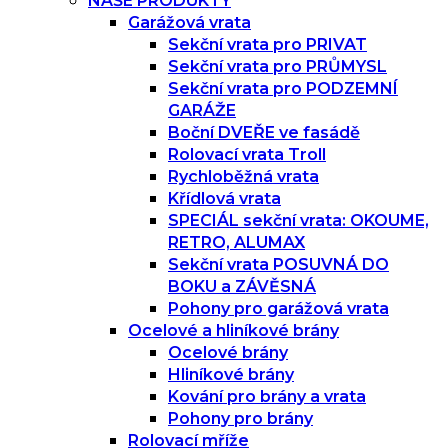
NAŠE PRODUKTY
Garážová vrata
Sekční vrata pro PRIVAT
Sekční vrata pro PRŮMYSL
Sekční vrata pro PODZEMNÍ
GARÁŽE
Boční DVEŘE ve fasádě
Rolovací vrata Troll
Rychloběžná vrata
Křídlová vrata
SPECIÁL sekční vrata: OKOUME,
RETRO, ALUMAX
Sekční vrata POSUVNÁ DO
BOKU a ZÁVĚSNÁ
Pohony pro garážová vrata
Ocelové a hliníkové brány
Ocelové brány
Hliníkové brány
Kování pro brány a vrata
Pohony pro brány
Rolovací mříže