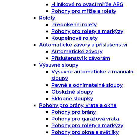
Hliníkové rolovací mříže AEG
Pohony pro mříže a rolety
Rolety
Předokenní rolety
Pohony pro rolety a markýzy
Koupelnové rolety
Automatické závory a příslušenství
Automatické závory
Příslušenství k závorám
Výsuvné sloupy
Výsuvné automatické a manuální
sloupy
Pevné a odnímatelné sloupy
Obslužné sloupy
Sklopné sloupky
Pohony pro brány, vrata a okna
Pohony pro brány
Pohony pro garážová vrata
Pohony pro rolety a markýzy
Pohony pro okna a světlíky