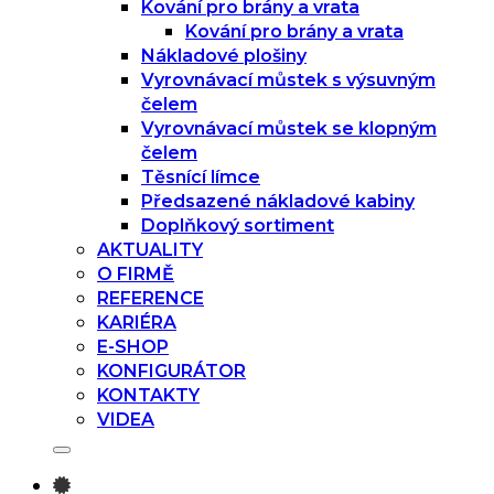
Kování pro brány a vrata
Kování pro brány a vrata
Nákladové plošiny
Vyrovnávací můstek s výsuvným
čelem
Vyrovnávací můstek se klopným
čelem
Těsnící límce
Předsazené nákladové kabiny
Doplňkový sortiment
AKTUALITY
O FIRMĚ
REFERENCE
KARIÉRA
E-SHOP
KONFIGURÁTOR
KONTAKTY
VIDEA