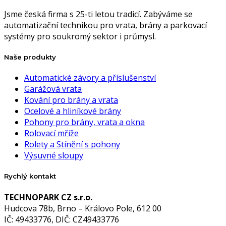
Jsme česká firma s 25-ti letou tradicí. Zabýváme se
automatizační technikou pro vrata, brány a parkovací
systémy pro soukromý sektor i průmysl.
Naše produkty
Automatické závory a příslušenství
Garážová vrata
Kování pro brány a vrata
Ocelové a hliníkové brány
Pohony pro brány, vrata a okna
Rolovací mříže
Rolety a Stínění s pohony
Výsuvné sloupy
Rychlý kontakt
TECHNOPARK CZ s.r.o.
Hudcova 78b, Brno – Královo Pole, 612 00
IČ: 49433776, DIČ: CZ49433776