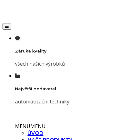
Toggle navigation
Záruka kvality
všech našich výrobků
Největší dodavatel
automatizační techniky
MENU
MENU
ÚVOD