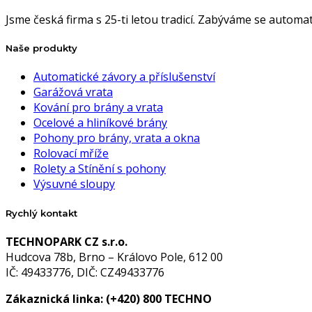
Jsme česká firma s 25-ti letou tradicí. Zabýváme se autom
Naše produkty
Automatické závory a příslušenství
Garážová vrata
Kování pro brány a vrata
Ocelové a hliníkové brány
Pohony pro brány, vrata a okna
Rolovací mříže
Rolety a Stínění s pohony
Výsuvné sloupy
Rychlý kontakt
TECHNOPARK CZ s.r.o.
Hudcova 78b, Brno – Královo Pole, 612 00
IČ: 49433776, DIČ: CZ49433776
Zákaznická linka:
(+420) 800 TECHNO