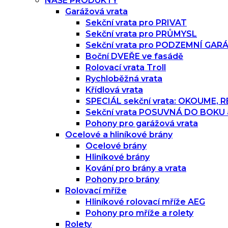
NAŠE PRODUKTY
Garážová vrata
Sekční vrata pro PRIVAT
Sekční vrata pro PRŮMYSL
Sekční vrata pro PODZEMNÍ GAR
Boční DVEŘE ve fasádě
Rolovací vrata Troll
Rychloběžná vrata
Křídlová vrata
SPECIÁL sekční vrata: OKOUME,
Sekční vrata POSUVNÁ DO BOKU
Pohony pro garážová vrata
Ocelové a hliníkové brány
Ocelové brány
Hliníkové brány
Kování pro brány a vrata
Pohony pro brány
Rolovací mříže
Hliníkové rolovací mříže AEG
Pohony pro mříže a rolety
Rolety