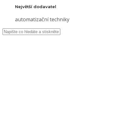
Největší dodavatel
automatizační techniky
Nice
ještě
lépe a
rychleji
Úvod
Aktuality
Nice
ještě
lépe a
rychleji