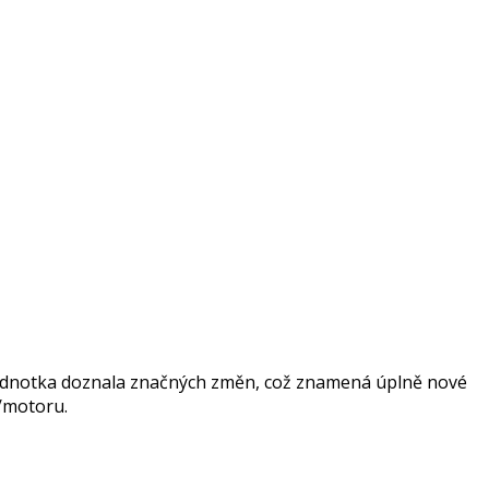
cí jednotka doznala značných změn, což znamená úplně nové
y/motoru.