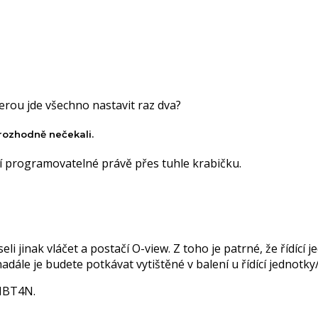
erou jde všechno nastavit raz dva?
 rozhodně nečekali.
í programovatelné právě přes tuhle krabičku.
li jinak vláčet a postačí O-view. Z toho je patrné, že řídí
nadále je budete potkávat vytištěné v balení u řídící jednotk
 IBT4N.