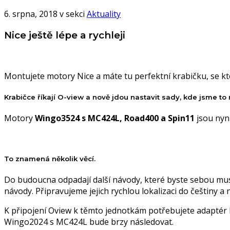
6. srpna, 2018 v sekci
Aktuality
Nice ještě lépe a rychleji
Montujete motory Nice a máte tu perfektní krabičku, se kt
Krabičce říkají O-view a nově jdou nastavit sady, kde jsme to
Motory
Wingo3524 s MC424L, Road400 a Spin11
jsou nyn
To znamená několik věcí.
Do budoucna odpadají další návody, které byste sebou muse
návody. Připravujeme jejich rychlou lokalizaci do češtiny a 
K připojení Oview k těmto jednotkám potřebujete adaptér
Wingo2024 s MC424L bude brzy následovat.