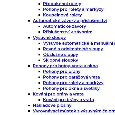
Předokenní rolety
Pohony pro rolety a markýzy
Koupelnové rolety
Automatické závory a příslušenství
Automatické závory
Příslušenství k závorám
Výsuvné sloupy
Výsuvné automatické a manuální 
Pevné a odnímatelné sloupy
Obslužné sloupy
Sklopné sloupky
Pohony pro brány, vrata a okna
Pohony pro brány
Pohony pro garážová vrata
Pohony pro rolety a markýzy
Pohony pro okna a světlíky
Kování pro brány a vrata
Kování pro brány a vrata
Nákladové plošiny
Vyrovnávací můstek s výsuvným čele