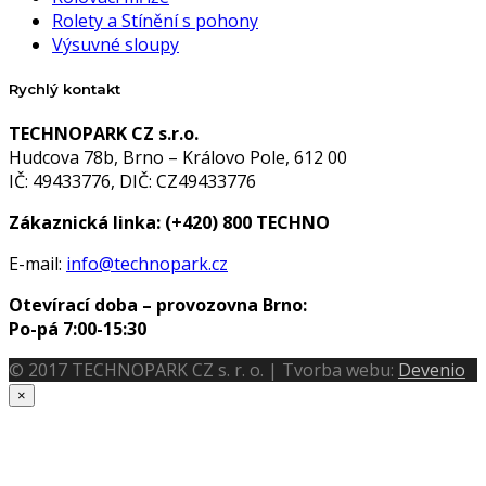
Rolety a Stínění s pohony
Výsuvné sloupy
Rychlý kontakt
TECHNOPARK CZ s.r.o.
Hudcova 78b, Brno – Královo Pole, 612 00
IČ: 49433776, DIČ: CZ49433776
Zákaznická linka:
(+420) 800 TECHNO
E-mail:
info@technopark.cz
Otevírací doba – provozovna Brno:
Po-pá 7:00-15:30
© 2017 TECHNOPARK CZ s. r. o. | Tvorba webu:
Devenio
×