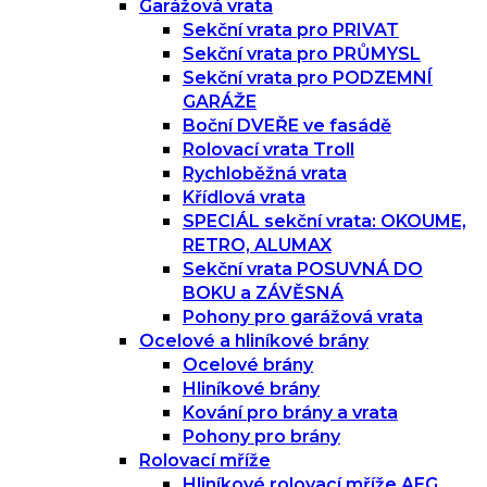
Garážová vrata
Sekční vrata pro PRIVAT
Sekční vrata pro PRŮMYSL
Sekční vrata pro PODZEMNÍ
GARÁŽE
Boční DVEŘE ve fasádě
Rolovací vrata Troll
Rychloběžná vrata
Křídlová vrata
SPECIÁL sekční vrata: OKOUME,
RETRO, ALUMAX
Sekční vrata POSUVNÁ DO
BOKU a ZÁVĚSNÁ
Pohony pro garážová vrata
Ocelové a hliníkové brány
Ocelové brány
Hliníkové brány
Kování pro brány a vrata
Pohony pro brány
Rolovací mříže
Hliníkové rolovací mříže AEG