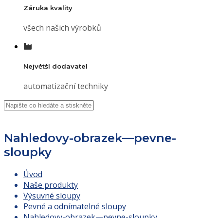
Záruka kvality
všech našich výrobků
Největší dodavatel
automatizační techniky
Nahledovy-obrazek—pevne-
sloupky
Úvod
Naše produkty
Výsuvné sloupy
Pevné a odnímatelné sloupy
Nahledovy-obrazek—pevne-sloupky