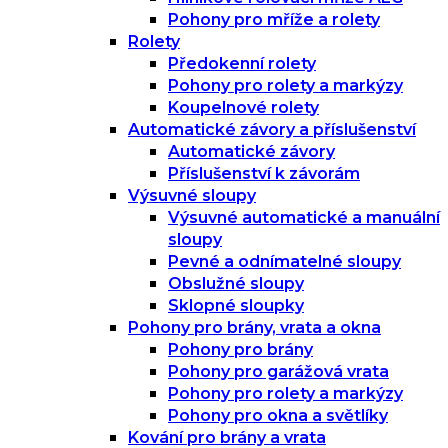
Pohony pro mříže a rolety
Rolety
Předokenní rolety
Pohony pro rolety a markýzy
Koupelnové rolety
Automatické závory a příslušenství
Automatické závory
Příslušenství k závorám
Výsuvné sloupy
Výsuvné automatické a manuální
sloupy
Pevné a odnímatelné sloupy
Obslužné sloupy
Sklopné sloupky
Pohony pro brány, vrata a okna
Pohony pro brány
Pohony pro garážová vrata
Pohony pro rolety a markýzy
Pohony pro okna a světlíky
Kování pro brány a vrata