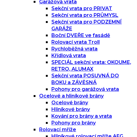
Garážová vrata
Sekční vrata pro PRIVAT
Sekční vrata pro PRŮMYSL
Sekční vrata pro PODZEMNÍ
GARÁŽE
Boční DVEŘE ve fasádě
Rolovací vrata Troll
Rychloběžná vrata
Křídlová vrata
SPECIÁL sekční vrata: OKOUME,
RETRO, ALUMAX
Sekční vrata POSUVNÁ DO
BOKU a ZÁVĚSNÁ
Pohony pro garážová vrata
Ocelové a hliníkové brány
Ocelové brány
Hliníkové brány
Kování pro brány a vrata
Pohony pro brány
Rolovací mříže
Hliníkové rolovací mříže AEG