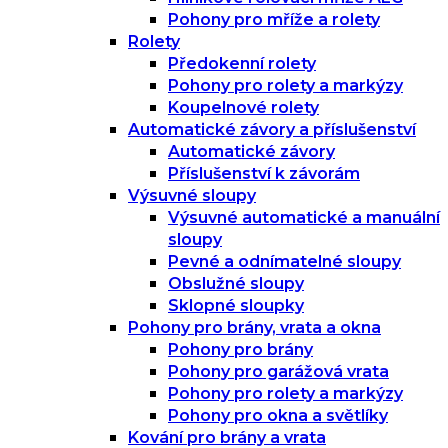
Pohony pro mříže a rolety
Rolety
Předokenní rolety
Pohony pro rolety a markýzy
Koupelnové rolety
Automatické závory a příslušenství
Automatické závory
Příslušenství k závorám
Výsuvné sloupy
Výsuvné automatické a manuální
sloupy
Pevné a odnímatelné sloupy
Obslužné sloupy
Sklopné sloupky
Pohony pro brány, vrata a okna
Pohony pro brány
Pohony pro garážová vrata
Pohony pro rolety a markýzy
Pohony pro okna a světlíky
Kování pro brány a vrata