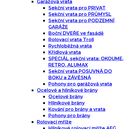
Garážová vrata
Sekční vrata pro PRIVAT
Sekční vrata pro PRŮMYSL
Sekční vrata pro PODZEMNÍ
GARÁŽE
Boční DVEŘE ve fasádě
Rolovací vrata Troll
Rychloběžná vrata
Křídlová vrata
SPECIÁL sekční vrata: OKOUME,
RETRO, ALUMAX
Sekční vrata POSUVNÁ DO
BOKU a ZÁVĚSNÁ
Pohony pro garážová vrata
Ocelové a hliníkové brány
Ocelové brány
Hliníkové brány
Kování pro brány a vrata
Pohony pro brány
Rolovací mříže
Hliníkové rolovací mříže AEG