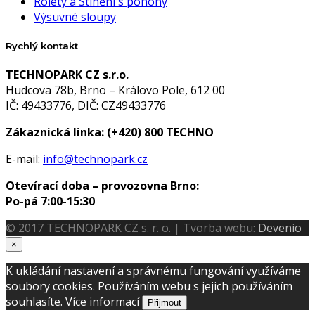
Rolety a Stínění s pohony
Výsuvné sloupy
Rychlý kontakt
TECHNOPARK CZ s.r.o.
Hudcova 78b, Brno – Královo Pole, 612 00
IČ: 49433776, DIČ: CZ49433776
Zákaznická linka:
(+420) 800 TECHNO
E-mail:
info@technopark.cz
Otevírací doba – provozovna Brno:
Po-pá 7:00-15:30
© 2017 TECHNOPARK CZ s. r. o. | Tvorba webu:
Devenio
×
K ukládání nastavení a správnému fungování využíváme
soubory cookies. Používáním webu s jejich používáním
souhlasíte.
Více informací
Přijmout