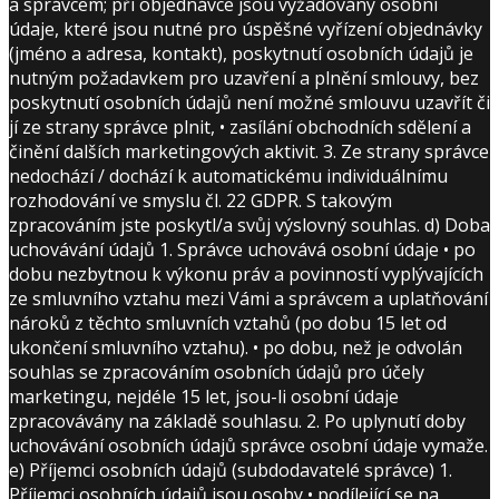
a správcem; při objednávce jsou vyžadovány osobní
údaje, které jsou nutné pro úspěšné vyřízení objednávky
(jméno a adresa, kontakt), poskytnutí osobních údajů je
nutným požadavkem pro uzavření a plnění smlouvy, bez
poskytnutí osobních údajů není možné smlouvu uzavřít či
jí ze strany správce plnit, • zasílání obchodních sdělení a
činění dalších marketingových aktivit. 3. Ze strany správce
nedochází / dochází k automatickému individuálnímu
rozhodování ve smyslu čl. 22 GDPR. S takovým
zpracováním jste poskytl/a svůj výslovný souhlas. d) Doba
uchovávání údajů 1. Správce uchovává osobní údaje • po
dobu nezbytnou k výkonu práv a povinností vyplývajících
ze smluvního vztahu mezi Vámi a správcem a uplatňování
nároků z těchto smluvních vztahů (po dobu 15 let od
ukončení smluvního vztahu). • po dobu, než je odvolán
souhlas se zpracováním osobních údajů pro účely
marketingu, nejdéle 15 let, jsou-li osobní údaje
zpracovávány na základě souhlasu. 2. Po uplynutí doby
uchovávání osobních údajů správce osobní údaje vymaže.
e) Příjemci osobních údajů (subdodavatelé správce) 1.
Příjemci osobních údajů jsou osoby • podílející se na