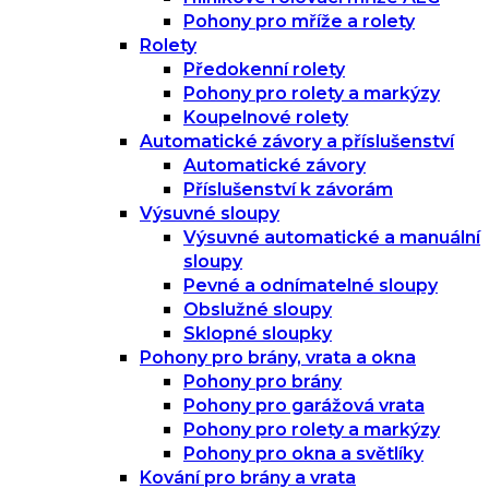
Pohony pro mříže a rolety
Rolety
Předokenní rolety
Pohony pro rolety a markýzy
Koupelnové rolety
Automatické závory a příslušenství
Automatické závory
Příslušenství k závorám
Výsuvné sloupy
Výsuvné automatické a manuální
sloupy
Pevné a odnímatelné sloupy
Obslužné sloupy
Sklopné sloupky
Pohony pro brány, vrata a okna
Pohony pro brány
Pohony pro garážová vrata
Pohony pro rolety a markýzy
Pohony pro okna a světlíky
Kování pro brány a vrata