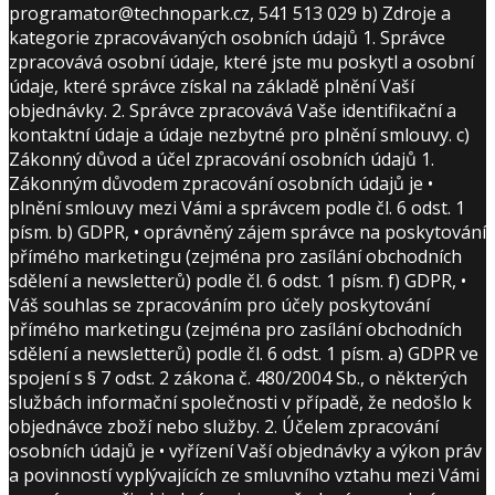
programator@technopark.cz, 541 513 029 b) Zdroje a
kategorie zpracovávaných osobních údajů 1. Správce
zpracovává osobní údaje, které jste mu poskytl a osobní
údaje, které správce získal na základě plnění Vaší
objednávky. 2. Správce zpracovává Vaše identifikační a
kontaktní údaje a údaje nezbytné pro plnění smlouvy. c)
Zákonný důvod a účel zpracování osobních údajů 1.
Zákonným důvodem zpracování osobních údajů je •
plnění smlouvy mezi Vámi a správcem podle čl. 6 odst. 1
písm. b) GDPR, • oprávněný zájem správce na poskytování
přímého marketingu (zejména pro zasílání obchodních
sdělení a newsletterů) podle čl. 6 odst. 1 písm. f) GDPR, •
Váš souhlas se zpracováním pro účely poskytování
přímého marketingu (zejména pro zasílání obchodních
sdělení a newsletterů) podle čl. 6 odst. 1 písm. a) GDPR ve
spojení s § 7 odst. 2 zákona č. 480/2004 Sb., o některých
službách informační společnosti v případě, že nedošlo k
objednávce zboží nebo služby. 2. Účelem zpracování
osobních údajů je • vyřízení Vaší objednávky a výkon práv
a povinností vyplývajících ze smluvního vztahu mezi Vámi