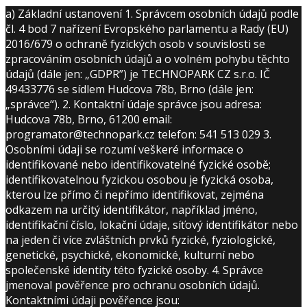
a) Základní ustanovení 1. Správcem osobních údajů podle
čl. 4 bod 7 nařízení Evropského parlamentu a Rady (EU)
2016/679 o ochraně fyzických osob v souvislosti se
zpracováním osobních údajů a o volném pohybu těchto
údajů (dále jen: „GDPR”) je TECHNOPARK CZ s.r.o. IČ
49433776 se sídlem Hudcova 78b, Brno (dále jen:
„správce“). 2. Kontaktní údaje správce jsou adresa:
Hudcova 78b, Brno, 61200 email:
programator@technopark.cz telefon: 541 513 029 3.
Osobními údaji se rozumí veškeré informace o
identifikované nebo identifikovatelné fyzické osobě;
identifikovatelnou fyzickou osobou je fyzická osoba,
kterou lze přímo či nepřímo identifikovat, zejména
odkazem na určitý identifikátor, například jméno,
identifikační číslo, lokační údaje, síťový identifikátor nebo
na jeden či více zvláštních prvků fyzické, fyziologické,
genetické, psychické, ekonomické, kulturní nebo
společenské identity této fyzické osoby. 4. Správce
jmenoval pověřence pro ochranu osobních údajů.
Kontaktními údaji pověřence jsou: