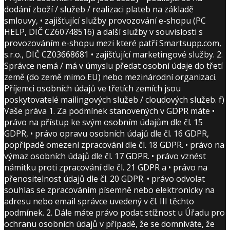
dodání zboží / služeb / realizaci plateb na základě
smlouvy, • zajišťující služby provozování e-shopu (PC
HELP, DIČ CZ60748516) a další služby v souvislosti s
provozováním e-shopu mezi které patří Smartsupp.com,
s.r.o., DIČ CZ03668681 • zajišťující marketingové služby. 2.
Správce nemá / má v úmyslu předat osobní údaje do třetí
země (do země mimo EU) nebo mezinárodní organizaci.
Příjemci osobních údajů ve třetích zemích jsou
poskytovatelé mailingových služeb / cloudových služeb. f)
Vaše práva 1. Za podmínek stanovených v GDPR máte •
právo na přístup ke svým osobním údajům dle čl. 15
GDPR, • právo opravu osobních údajů dle čl. 16 GDPR,
popřípadě omezení zpracování dle čl. 18 GDPR. • právo na
výmaz osobních údajů dle čl. 17 GDPR. • právo vznést
námitku proti zpracování dle čl. 21 GDPR a • právo na
přenositelnost údajů dle čl. 20 GDPR. • právo odvolat
souhlas se zpracováním písemně nebo elektronicky na
adresu nebo email správce uvedený v čl. III těchto
podmínek. 2. Dále máte právo podat stížnost u Úřadu pro
ochranu osobních údajů v případě, že se domníváte, že