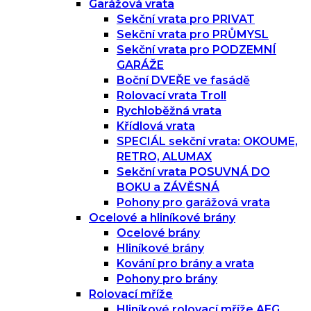
Garážová vrata
Sekční vrata pro PRIVAT
Sekční vrata pro PRŮMYSL
Sekční vrata pro PODZEMNÍ
GARÁŽE
Boční DVEŘE ve fasádě
Rolovací vrata Troll
Rychloběžná vrata
Křídlová vrata
SPECIÁL sekční vrata: OKOUME,
RETRO, ALUMAX
Sekční vrata POSUVNÁ DO
BOKU a ZÁVĚSNÁ
Pohony pro garážová vrata
Ocelové a hliníkové brány
Ocelové brány
Hliníkové brány
Kování pro brány a vrata
Pohony pro brány
Rolovací mříže
Hliníkové rolovací mříže AEG