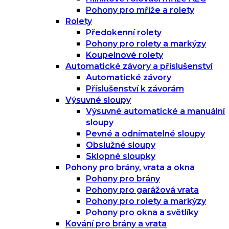
Pohony pro mříže a rolety
Rolety
Předokenní rolety
Pohony pro rolety a markýzy
Koupelnové rolety
Automatické závory a příslušenství
Automatické závory
Příslušenství k závorám
Výsuvné sloupy
Výsuvné automatické a manuální
sloupy
Pevné a odnímatelné sloupy
Obslužné sloupy
Sklopné sloupky
Pohony pro brány, vrata a okna
Pohony pro brány
Pohony pro garážová vrata
Pohony pro rolety a markýzy
Pohony pro okna a světlíky
Kování pro brány a vrata