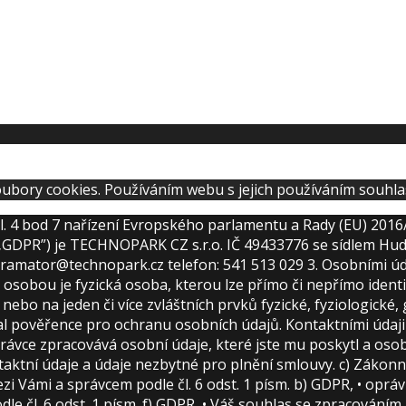
ubory cookies. Používáním webu s jejich používáním souhla
l. 4 bod 7 nařízení Evropského parlamentu a Rady (EU) 2016
„GDPR”) je TECHNOPARK CZ s.r.o. IČ 49433776 se sídlem Hudco
gramator@technopark.cz telefon: 541 513 029 3. Osobními úd
u osobou je fyzická osoba, kterou lze přímo či nepřímo ident
or nebo na jeden či více zvláštních prvků fyzické, fyziologick
oval pověřence pro ochranu osobních údajů. Kontaktními úda
ávce zpracovává osobní údaje, které jste mu poskytl a osobn
ntaktní údaje a údaje nezbytné pro plnění smlouvy. c) Záko
zi Vámi a správcem podle čl. 6 odst. 1 písm. b) GDPR, • op
odle čl. 6 odst. 1 písm. f) GDPR, • Váš souhlas se zpracová