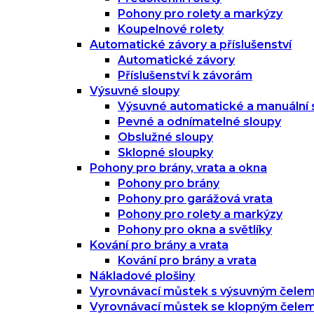
Pohony pro rolety a markýzy
Koupelnové rolety
Automatické závory a příslušenství
Automatické závory
Příslušenství k závorám
Výsuvné sloupy
Výsuvné automatické a manuální 
Pevné a odnímatelné sloupy
Obslužné sloupy
Sklopné sloupky
Pohony pro brány, vrata a okna
Pohony pro brány
Pohony pro garážová vrata
Pohony pro rolety a markýzy
Pohony pro okna a světlíky
Kování pro brány a vrata
Kování pro brány a vrata
Nákladové plošiny
Vyrovnávací můstek s výsuvným čele
Vyrovnávací můstek se klopným čele