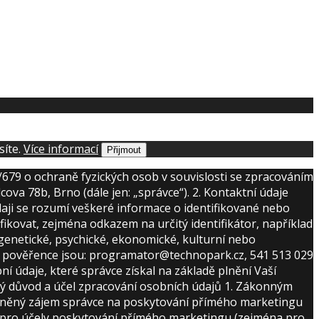
síte.
Více informací
Přijmout
/679 o ochraně fyzických osob v souvislosti se zpracováním
va 78b, Brno (dále jen: „správce“). 2. Kontaktní údaje
aji se rozumí veškeré informace o identifikované nebo
ifikovat, zejména odkazem na určitý identifikátor, například
é, genetické, psychické, ekonomické, kulturní nebo
ji pověřence jsou: programator@technopark.cz, 541 513 029
í údaje, které správce získal na základě plnění Vaší
nný důvod a účel zpracování osobních údajů 1. Zákonným
rávněný zájem správce na poskytování přímého marketingu
ním pro účely poskytování přímého marketingu (zejména pro