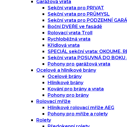
Garážová vrata
Sekční vrata pro PRIVAT
Sekční vrata pro PRŮMYSL
Sekční vrata pro PODZEMNÍ GAR
Boční DVEŘE ve fasádě
Rolovací vrata Troll
Rychloběžná vrata
Křídlová vrata
SPECIÁL sekční vrata: OKOUME,
Sekční vrata POSUVNÁ DO BOKU
Pohony pro garážová vrata
Ocelové a hliníkové brány
Ocelové brány
Hliníkové brány
Kování pro brány a vrata
Pohony pro brány
Rolovací mříže
Hliníkové rolovací mříže AEG
Pohony pro mříže a rolety
Rolety
Předokenní rolety