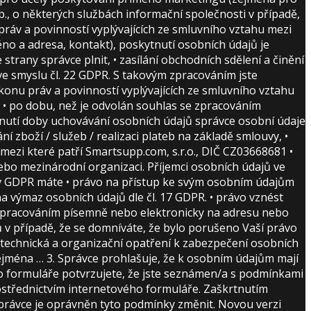
Sb., o některých službách informační společnosti v případě,
práv a povinností vyplývajících ze smluvního vztahu mezi
no a adresa, kontakt), poskytnutí osobních údajů je
rany správce plnit, • zasílání obchodních sdělení a činění
ve smyslu čl. 22 GDPR. S takovým zpracováním jste
konu práv a povinností vyplývajících ze smluvního vztahu
 • po dobu, než je odvolán souhlas se zpracováním
lynutí doby uchovávání osobních údajů správce osobní údaje
í zboží / služeb / realizaci plateb na základě smlouvy, •
mezi které patří Smartsupp.com, s.r.o., DIČ CZ03668681 •
ebo mezinárodní organizaci. Příjemci osobních údajů ve
h v GDPR máte • právo na přístup ke svým osobním údajům
na výmaz osobních údajů dle čl. 17 GDPR. • právo vznést
se zpracováním písemně nebo elektronicky na adresu nebo
ů v případě, že se domníváte, že bylo porušeno Vaší právo
 technická a organizační opatření k zabezpečení osobních
 zejména … 3. Správce prohlašuje, že k osobním údajům mají
o formuláře potvrzujete, že jste seznámen/a s podmínkami
ostřednictvím internetového formuláře. Zaškrtnutím
Správce je oprávněn tyto podmínky změnit. Novou verzi