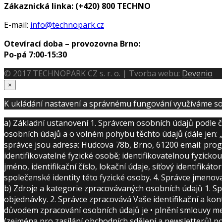
Zákaznická linka:
(+420) 800 TECHNO
E-mail:
info@technopark.cz
Otevírací doba – provozovna Brno:
Po-pá 7:00-15:30
© 2017 TECHNOPARK CZ s. r. o. | Tvorba webu:
Devenio
×
K ukládání nastavení a správnému fungování využíváme so
a) Základní ustanovení 1. Správcem osobních údajů podle č
osobních údajů a o volném pohybu těchto údajů (dále jen: 
správce jsou adresa: Hudcova 78b, Brno, 61200 email: pro
identifikovatelné fyzické osobě; identifikovatelnou fyzicko
jméno, identifikační číslo, lokační údaje, síťový identifikát
společenské identity této fyzické osoby. 4. Správce jmen
b) Zdroje a kategorie zpracovávaných osobních údajů 1. Spr
objednávky. 2. Správce zpracovává Vaše identifikační a ko
důvodem zpracování osobních údajů je • plnění smlouvy me
(zejména pro zasílání obchodních sdělení a newsletterů) p