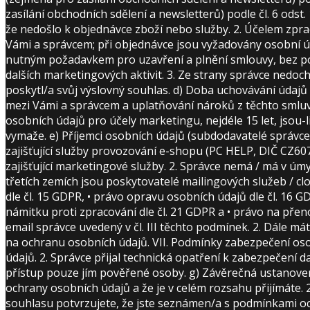
zasílání obchodních sdělení a newsletterů) podle čl. 6 odst.
že nedošlo k objednávce zboží nebo služby. 2. Účelem zprac
Vámi a správcem; při objednávce jsou vyžadovány osobní úd
nutným požadavkem pro uzavření a plnění smlouvy, bez posky
dalších marketingových aktivit. 3. Ze strany správce nedo
poskytl/a svůj výslovný souhlas. d) Doba uchovávání údajů
mezi Vámi a správcem a uplatňování nároků z těchto smluv
osobních údajů pro účely marketingu, nejdéle 15 let, jsou
vymaže. e) Příjemci osobních údajů (subdodavatelé správce) 1
zajišťující služby provozování e-shopu (PC HELP, DIČ CZ607
zajišťující marketingové služby. 2. Správce nemá / má v ú
třetích zemích jsou poskytovatelé mailingových služeb / 
dle čl. 15 GDPR, • právo opravu osobních údajů dle čl. 16 
námitku proti zpracování dle čl. 21 GDPR a • právo na pře
email správce uvedený v čl. III těchto podmínek. 2. Dále 
na ochranu osobních údajů. VII. Podmínky zabezpečení osob
údajů. 2. Správce přijal technická opatření k zabezpečení 
přístup pouze jím pověřené osoby. g) Závěrečná ustanove
ochrany osobních údajů a že je v celém rozsahu přijímáte
souhlasu potvrzujete, že jste seznámen/a s podmínkami och