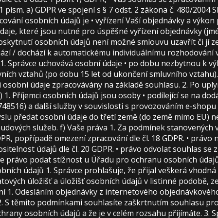
 1 písm. a) GDPR ve spojení s § 7 odst. 2 zákona č. 480/2004 
ování osobních údajů je • vyřízení Vaší objednávky a výkon 
aje, které jsou nutné pro úspěšné vyřízení objednávky (jmé
tnutí osobních údajů není možné smlouvu uzavřít či jí ze st
chází / dochází k automatickému individuálnímu rozhodování 
 1. Správce uchovává osobní údaje • po dobu nezbytnou k vý
ních vztahů (po dobu 15 let od ukončení smluvního vztahu).
-li osobní údaje zpracovávány na základě souhlasu. 2. Po up
. Příjemci osobních údajů jsou osoby • podílející se na dodán
48516) a další služby v souvislosti s provozováním e-shopu 
myslu předat osobní údaje do třetí země (do země mimo EU) n
cloudových služeb. f) Vaše práva 1. Za podmínek stanovenýc
GDPR, popřípadě omezení zpracování dle čl. 18 GDPR. • právo 
nositelnost údajů dle čl. 20 GDPR. • právo odvolat souhlas 
máte právo podat stížnost u Úřadu pro ochranu osobních údaj
ních údajů 1. Správce prohlašuje, že přijal veškerá vhodná
datových úložišť a úložišť osobních údajů v listinné podobě,
ní 1. Odesláním objednávky z internetového objednávkovéh
. 2. S těmito podmínkami souhlasíte zaškrtnutím souhlasu pr
rany osobních údajů a že je v celém rozsahu přijímáte. 3. 