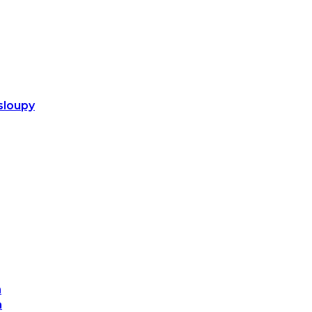
sloupy
m
m