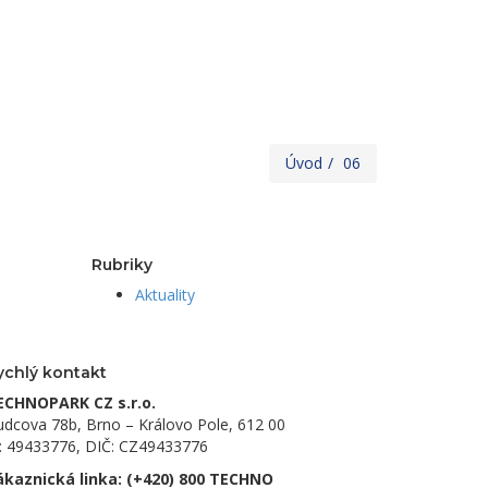
Úvod
06
Rubriky
Aktuality
ychlý kontakt
ECHNOPARK CZ s.r.o.
dcova 78b, Brno – Královo Pole, 612 00
Č: 49433776, DIČ: CZ49433776
ákaznická linka:
(+420) 800 TECHNO