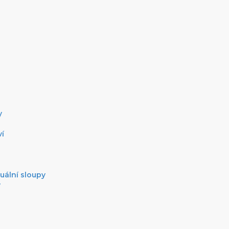
G
y
ví
uální sloupy
y