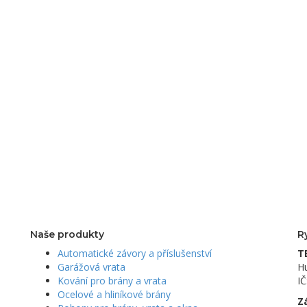
Naše produkty
R
Automatické závory a příslušenství
T
Garážová vrata
Hu
Kování pro brány a vrata
I
Ocelové a hliníkové brány
Z