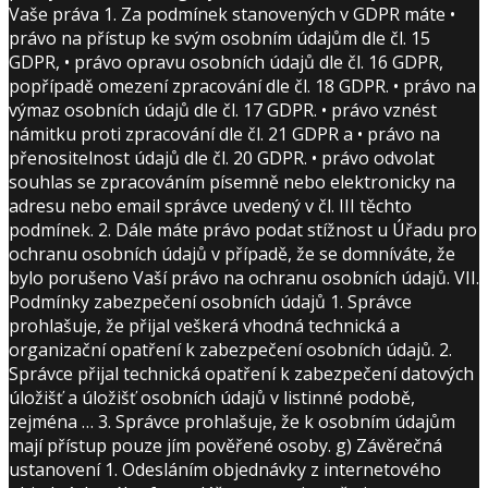
Vaše práva 1. Za podmínek stanovených v GDPR máte •
právo na přístup ke svým osobním údajům dle čl. 15
GDPR, • právo opravu osobních údajů dle čl. 16 GDPR,
popřípadě omezení zpracování dle čl. 18 GDPR. • právo na
výmaz osobních údajů dle čl. 17 GDPR. • právo vznést
námitku proti zpracování dle čl. 21 GDPR a • právo na
přenositelnost údajů dle čl. 20 GDPR. • právo odvolat
souhlas se zpracováním písemně nebo elektronicky na
adresu nebo email správce uvedený v čl. III těchto
podmínek. 2. Dále máte právo podat stížnost u Úřadu pro
ochranu osobních údajů v případě, že se domníváte, že
bylo porušeno Vaší právo na ochranu osobních údajů. VII.
Podmínky zabezpečení osobních údajů 1. Správce
prohlašuje, že přijal veškerá vhodná technická a
organizační opatření k zabezpečení osobních údajů. 2.
Správce přijal technická opatření k zabezpečení datových
úložišť a úložišť osobních údajů v listinné podobě,
zejména … 3. Správce prohlašuje, že k osobním údajům
mají přístup pouze jím pověřené osoby. g) Závěrečná
ustanovení 1. Odesláním objednávky z internetového