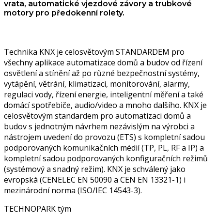
vrata, automatické vjezdové závory a trubkové
motory pro předokenní rolety.
Technika KNX je celosvětovým STANDARDEM pro
všechny aplikace automatizace domů a budov od řízení
osvětlení a stínění až po různé bezpečnostní systémy,
vytápění, větrání, klimatizaci, monitorování, alarmy,
regulaci vody, řízení energie, inteligentní měření a také
domácí spotřebiče, audio/video a mnoho dalšího. KNX je
celosvětovým standardem pro automatizaci domů a
budov s jednotným návrhem nezávislým na výrobci a
nástrojem uvedení do provozu (ETS) s kompletní sadou
podporovaných komunikačních médií (TP, PL, RF a IP) a
kompletní sadou podporovaných konfiguračních režimů
(systémový a snadný režim). KNX je schválený jako
evropská (CENELEC EN 50090 a CEN EN 13321-1) i
mezinárodní norma (ISO/IEC 14543-3).
TECHNOPARK tým