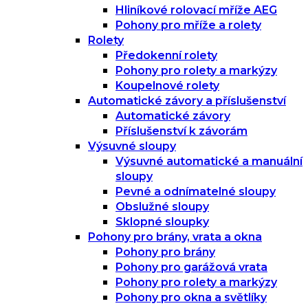
Hliníkové rolovací mříže AEG
Pohony pro mříže a rolety
Rolety
Předokenní rolety
Pohony pro rolety a markýzy
Koupelnové rolety
Automatické závory a příslušenství
Automatické závory
Příslušenství k závorám
Výsuvné sloupy
Výsuvné automatické a manuální
sloupy
Pevné a odnímatelné sloupy
Obslužné sloupy
Sklopné sloupky
Pohony pro brány, vrata a okna
Pohony pro brány
Pohony pro garážová vrata
Pohony pro rolety a markýzy
Pohony pro okna a světlíky