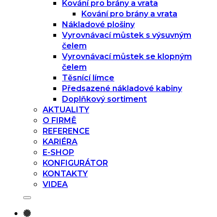
Kování pro brány a vrata
Kování pro brány a vrata
Nákladové plošiny
Vyrovnávací můstek s výsuvným
čelem
Vyrovnávací můstek se klopným
čelem
Těsnící límce
Předsazené nákladové kabiny
Doplňkový sortiment
AKTUALITY
O FIRMĚ
REFERENCE
KARIÉRA
E-SHOP
KONFIGURÁTOR
KONTAKTY
VIDEA