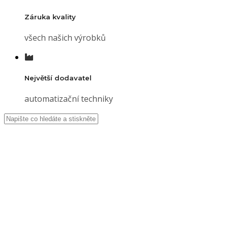
Záruka kvality
všech našich výrobků
Největší dodavatel
automatizační techniky
KNX
systém
a naše
motory