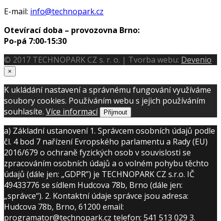
E-mail:
info@technopark.cz
Otevírací doba – provozovna Brno:
Po-pá 7:00-15:30
© 2017 TECHNOPARK CZ s. r. o. | Tvorba webu:
Devenio
×
K ukládání nastavení a správnému fungování využíváme
soubory cookies. Používáním webu s jejich používáním
souhlasíte.
Více informací
Přijmout
a) Základní ustanovení 1. Správcem osobních údajů podle
čl. 4 bod 7 nařízení Evropského parlamentu a Rady (EU)
2016/679 o ochraně fyzických osob v souvislosti se
zpracováním osobních údajů a o volném pohybu těchto
údajů (dále jen: „GDPR”) je TECHNOPARK CZ s.r.o. IČ
49433776 se sídlem Hudcova 78b, Brno (dále jen:
„správce“). 2. Kontaktní údaje správce jsou adresa:
Hudcova 78b, Brno, 61200 email:
programator@technopark.cz telefon: 541 513 029 3.