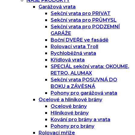
NAŠE PRODUKTY
Garážová vrata
Sekční vrata pro PRIVAT
Sekční vrata pro PRŮMYSL
Sekční vrata pro PODZEMNÍ
GARÁŽE
Boční DVEŘE ve fasádě
Rolovací vrata Troll
Rychloběžná vrata
Křídlová vrata
SPECIÁL sekční vrata: OKOUME,
RETRO, ALUMAX
Sekční vrata POSUVNÁ DO
BOKU a ZÁVĚSNÁ
Pohony pro garážová vrata
Ocelové a hliníkové brány
Ocelové brány
Hliníkové brány
Kování pro brány a vrata
Pohony pro brány
Rolovací mříže