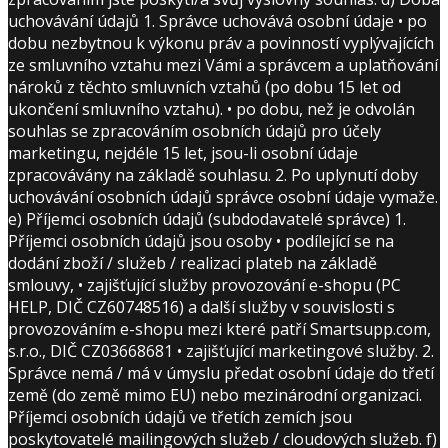
uchovávání údajů 1. Správce uchovává osobní údaje • po
dobu nezbytnou k výkonu práv a povinností vyplývajících
ze smluvního vztahu mezi Vámi a správcem a uplatňování
nároků z těchto smluvních vztahů (po dobu 15 let od
ukončení smluvního vztahu). • po dobu, než je odvolán
souhlas se zpracováním osobních údajů pro účely
marketingu, nejdéle 15 let, jsou-li osobní údaje
zpracovávány na základě souhlasu. 2. Po uplynutí doby
uchovávání osobních údajů správce osobní údaje vymaže.
e) Příjemci osobních údajů (subdodavatelé správce) 1.
Příjemci osobních údajů jsou osoby • podílející se na
dodání zboží / služeb / realizaci plateb na základě
smlouvy, • zajišťující služby provozování e-shopu (PC
HELP, DIČ CZ60748516) a další služby v souvislosti s
provozováním e-shopu mezi které patří Smartsupp.com,
s.r.o., DIČ CZ03668681 • zajišťující marketingové služby. 2.
Správce nemá / má v úmyslu předat osobní údaje do třetí
země (do země mimo EU) nebo mezinárodní organizaci.
Příjemci osobních údajů ve třetích zemích jsou
poskytovatelé mailingových služeb / cloudových služeb. f)