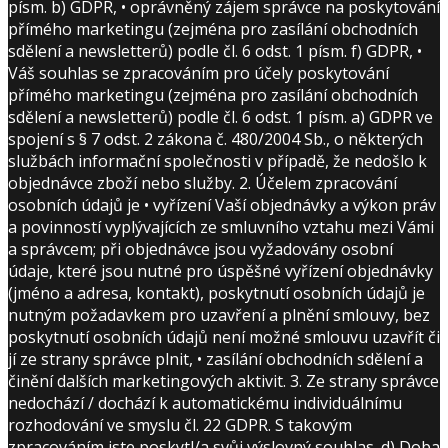
písm. b) GDPR, • oprávněný zájem správce na poskytování
přímého marketingu (zejména pro zasílání obchodních
sdělení a newsletterů) podle čl. 6 odst. 1 písm. f) GDPR, •
Váš souhlas se zpracováním pro účely poskytování
přímého marketingu (zejména pro zasílání obchodních
sdělení a newsletterů) podle čl. 6 odst. 1 písm. a) GDPR ve
spojení s § 7 odst. 2 zákona č. 480/2004 Sb., o některých
službách informační společnosti v případě, že nedošlo k
objednávce zboží nebo služby. 2. Účelem zpracování
osobních údajů je • vyřízení Vaší objednávky a výkon práv
a povinností vyplývajících ze smluvního vztahu mezi Vámi
a správcem; při objednávce jsou vyžadovány osobní
údaje, které jsou nutné pro úspěšné vyřízení objednávky
(jméno a adresa, kontakt), poskytnutí osobních údajů je
nutným požadavkem pro uzavření a plnění smlouvy, bez
poskytnutí osobních údajů není možné smlouvu uzavřít či
jí ze strany správce plnit, • zasílání obchodních sdělení a
činění dalších marketingových aktivit. 3. Ze strany správce
nedochází / dochází k automatickému individuálnímu
rozhodování ve smyslu čl. 22 GDPR. S takovým
zpracováním jste poskytl/a svůj výslovný souhlas. d) Doba