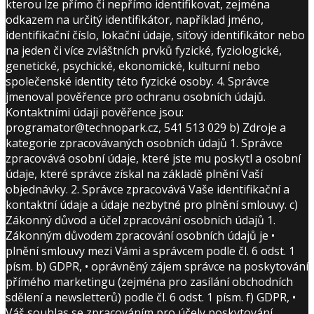
kterou lze přímo či nepřímo identifikovat, zejména
odkazem na určitý identifikátor, například jméno,
identifikační číslo, lokační údaje, síťový identifikátor nebo
na jeden či více zvláštních prvků fyzické, fyziologické,
genetické, psychické, ekonomické, kulturní nebo
společenské identity této fyzické osoby. 4. Správce
jmenoval pověřence pro ochranu osobních údajů.
Kontaktními údaji pověřence jsou:
programator@technopark.cz, 541 513 029 b) Zdroje a
kategorie zpracovávaných osobních údajů 1. Správce
zpracovává osobní údaje, které jste mu poskytl a osobní
údaje, které správce získal na základě plnění Vaší
objednávky. 2. Správce zpracovává Vaše identifikační a
kontaktní údaje a údaje nezbytné pro plnění smlouvy. c)
Zákonný důvod a účel zpracování osobních údajů 1.
Zákonným důvodem zpracování osobních údajů je •
plnění smlouvy mezi Vámi a správcem podle čl. 6 odst. 1
písm. b) GDPR, • oprávněný zájem správce na poskytování
přímého marketingu (zejména pro zasílání obchodních
sdělení a newsletterů) podle čl. 6 odst. 1 písm. f) GDPR, •
Váš souhlas se zpracováním pro účely poskytování