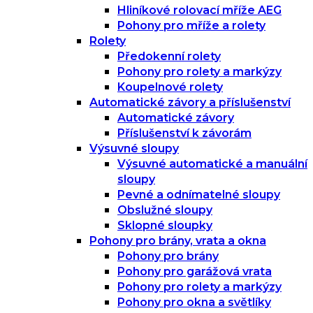
Hliníkové rolovací mříže AEG
Pohony pro mříže a rolety
Rolety
Předokenní rolety
Pohony pro rolety a markýzy
Koupelnové rolety
Automatické závory a příslušenství
Automatické závory
Příslušenství k závorám
Výsuvné sloupy
Výsuvné automatické a manuální
sloupy
Pevné a odnímatelné sloupy
Obslužné sloupy
Sklopné sloupky
Pohony pro brány, vrata a okna
Pohony pro brány
Pohony pro garážová vrata
Pohony pro rolety a markýzy
Pohony pro okna a světlíky