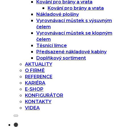
Kování pro brány a vrata
Kování pro brány a vrata
Nákladové plošiny
Vyrovnávací můstek s výsuvným
čelem
Vyrovnávací můstek se klopným
čelem
Těsnící límce
Předsazené nákladové kabiny
Doplňkový sortiment
AKTUALITY
O FIRMĚ
REFERENCE
KARIÉRA
E-SHOP
KONFIGURÁTOR
KONTAKTY
VIDEA