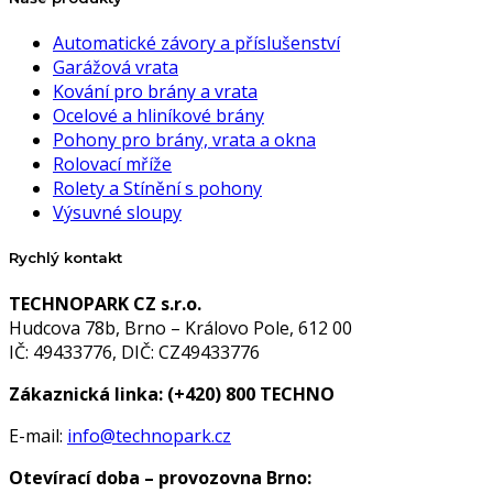
Automatické závory a příslušenství
Garážová vrata
Kování pro brány a vrata
Ocelové a hliníkové brány
Pohony pro brány, vrata a okna
Rolovací mříže
Rolety a Stínění s pohony
Výsuvné sloupy
Rychlý kontakt
TECHNOPARK CZ s.r.o.
Hudcova 78b, Brno – Královo Pole, 612 00
IČ: 49433776, DIČ: CZ49433776
Zákaznická linka:
(+420) 800 TECHNO
E-mail:
info@technopark.cz
Otevírací doba – provozovna Brno: