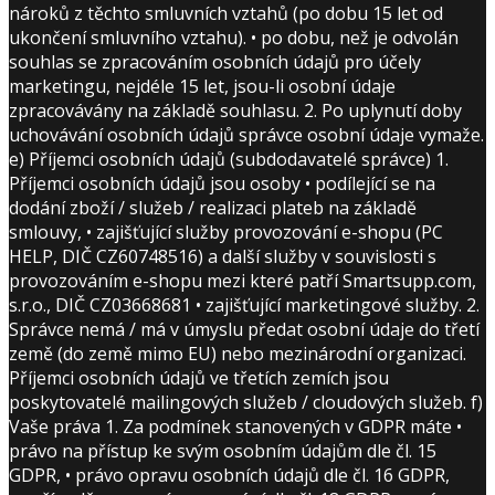
nároků z těchto smluvních vztahů (po dobu 15 let od
ukončení smluvního vztahu). • po dobu, než je odvolán
souhlas se zpracováním osobních údajů pro účely
marketingu, nejdéle 15 let, jsou-li osobní údaje
zpracovávány na základě souhlasu. 2. Po uplynutí doby
uchovávání osobních údajů správce osobní údaje vymaže.
e) Příjemci osobních údajů (subdodavatelé správce) 1.
Příjemci osobních údajů jsou osoby • podílející se na
dodání zboží / služeb / realizaci plateb na základě
smlouvy, • zajišťující služby provozování e-shopu (PC
HELP, DIČ CZ60748516) a další služby v souvislosti s
provozováním e-shopu mezi které patří Smartsupp.com,
s.r.o., DIČ CZ03668681 • zajišťující marketingové služby. 2.
Správce nemá / má v úmyslu předat osobní údaje do třetí
země (do země mimo EU) nebo mezinárodní organizaci.
Příjemci osobních údajů ve třetích zemích jsou
poskytovatelé mailingových služeb / cloudových služeb. f)
Vaše práva 1. Za podmínek stanovených v GDPR máte •
právo na přístup ke svým osobním údajům dle čl. 15
GDPR, • právo opravu osobních údajů dle čl. 16 GDPR,