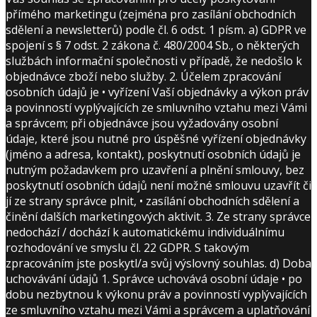
přímého marketingu (zejména pro zasílání obchodních
sdělení a newsletterů) podle čl. 6 odst. 1 písm. a) GDPR ve
spojení s § 7 odst. 2 zákona č. 480/2004 Sb., o některých
službách informační společnosti v případě, že nedošlo k
objednávce zboží nebo služby. 2. Účelem zpracování
osobních údajů je • vyřízení Vaší objednávky a výkon práv
a povinností vyplývajících ze smluvního vztahu mezi Vámi
a správcem; při objednávce jsou vyžadovány osobní
údaje, které jsou nutné pro úspěšné vyřízení objednávky
(jméno a adresa, kontakt), poskytnutí osobních údajů je
nutným požadavkem pro uzavření a plnění smlouvy, bez
poskytnutí osobních údajů není možné smlouvu uzavřít či
jí ze strany správce plnit, • zasílání obchodních sdělení a
činění dalších marketingových aktivit. 3. Ze strany správce
nedochází / dochází k automatickému individuálnímu
rozhodování ve smyslu čl. 22 GDPR. S takovým
zpracováním jste poskytl/a svůj výslovný souhlas. d) Doba
uchovávání údajů 1. Správce uchovává osobní údaje • po
dobu nezbytnou k výkonu práv a povinností vyplývajících
ze smluvního vztahu mezi Vámi a správcem a uplatňování