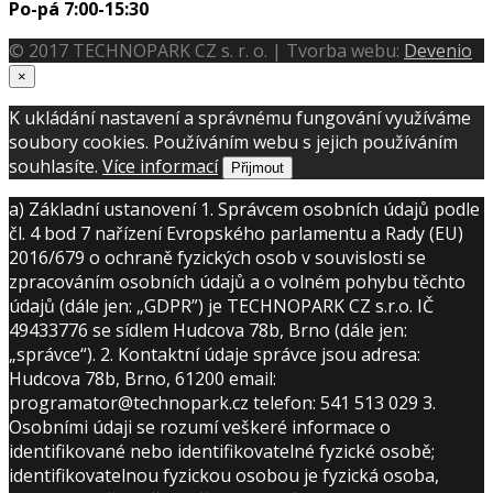
Po-pá 7:00-15:30
© 2017 TECHNOPARK CZ s. r. o. | Tvorba webu:
Devenio
×
K ukládání nastavení a správnému fungování využíváme
soubory cookies. Používáním webu s jejich používáním
souhlasíte.
Více informací
Přijmout
a) Základní ustanovení 1. Správcem osobních údajů podle
čl. 4 bod 7 nařízení Evropského parlamentu a Rady (EU)
2016/679 o ochraně fyzických osob v souvislosti se
zpracováním osobních údajů a o volném pohybu těchto
údajů (dále jen: „GDPR”) je TECHNOPARK CZ s.r.o. IČ
49433776 se sídlem Hudcova 78b, Brno (dále jen:
„správce“). 2. Kontaktní údaje správce jsou adresa:
Hudcova 78b, Brno, 61200 email:
programator@technopark.cz telefon: 541 513 029 3.
Osobními údaji se rozumí veškeré informace o
identifikované nebo identifikovatelné fyzické osobě;
identifikovatelnou fyzickou osobou je fyzická osoba,