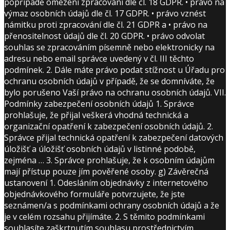
popřípadě omezení zpracování dle čl. 18 GDPR. • právo na
výmaz osobních údajů dle čl. 17 GDPR. • právo vznést
námitku proti zpracování dle čl. 21 GDPR a • právo na
přenositelnost údajů dle čl. 20 GDPR. • právo odvolat
souhlas se zpracováním písemně nebo elektronicky na
adresu nebo email správce uvedený v čl. III těchto
podmínek. 2. Dále máte právo podat stížnost u Úřadu pro
ochranu osobních údajů v případě, že se domníváte, že
bylo porušeno Vaší právo na ochranu osobních údajů. VII.
Podmínky zabezpečení osobních údajů 1. Správce
prohlašuje, že přijal veškerá vhodná technická a
organizační opatření k zabezpečení osobních údajů. 2.
Správce přijal technická opatření k zabezpečení datových
úložišť a úložišť osobních údajů v listinné podobě,
zejména … 3. Správce prohlašuje, že k osobním údajům
mají přístup pouze jím pověřené osoby. g) Závěrečná
ustanovení 1. Odesláním objednávky z internetového
objednávkového formuláře potvrzujete, že jste
seznámen/a s podmínkami ochrany osobních údajů a že
je v celém rozsahu přijímáte. 2. S těmito podmínkami
souhlasíte zaškrtnutím souhlasu prostřednictvím