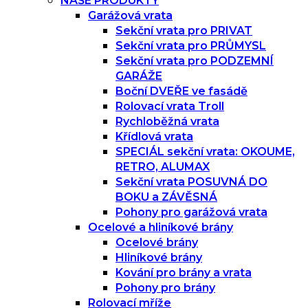
NAŠE PRODUKTY
Garážová vrata
Sekční vrata pro PRIVAT
Sekční vrata pro PRŮMYSL
Sekční vrata pro PODZEMNÍ
GARÁŽE
Boční DVEŘE ve fasádě
Rolovací vrata Troll
Rychloběžná vrata
Křídlová vrata
SPECIÁL sekční vrata: OKOUME,
RETRO, ALUMAX
Sekční vrata POSUVNÁ DO
BOKU a ZÁVĚSNÁ
Pohony pro garážová vrata
Ocelové a hliníkové brány
Ocelové brány
Hliníkové brány
Kování pro brány a vrata
Pohony pro brány
Rolovací mříže