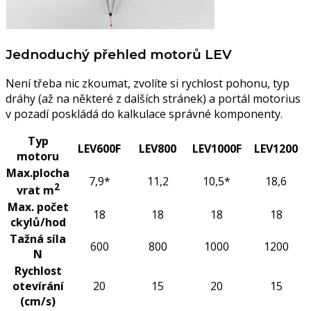
Jednoduchý přehled motorů LEV
Není třeba nic zkoumat, zvolíte si rychlost pohonu, typ
dráhy (až na některé z dalších stránek) a portál motorius
v pozadí poskládá do kalkulace správné komponenty.
Typ
LEV600F
LEV800
LEV1000F
LEV1200
motoru
Max.plocha
7,9*
11,2
10,5*
18,6
2
vrat m
Max. počet
18
18
18
18
ckylů/hod
Tažná síla
600
800
1000
1200
N
Rychlost
otevírání
20
15
20
15
(cm/s)