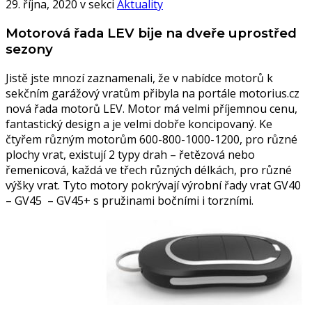
29. října, 2020 v sekci
Aktuality
Motorová řada LEV bije na dveře uprostřed
sezony
Jistě jste mnozí zaznamenali, že v nabídce motorů k
sekčním garážový vratům přibyla na portále motorius.cz
nová řada motorů LEV. Motor má velmi příjemnou cenu,
fantastický design a je velmi dobře koncipovaný. Ke
čtyřem různým motorům 600-800-1000-1200, pro různé
plochy vrat, existují 2 typy drah – řetězová nebo
řemenicová, každá ve třech různých délkách, pro různé
výšky vrat. Tyto motory pokrývají výrobní řady vrat GV40
– GV45 – GV45+ s pružinami bočními i torzními.