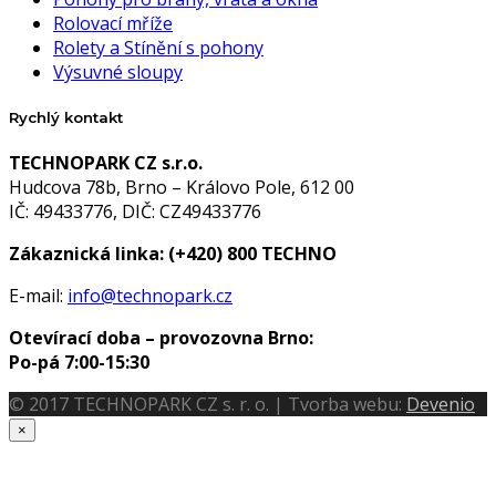
Rolovací mříže
Rolety a Stínění s pohony
Výsuvné sloupy
Rychlý kontakt
TECHNOPARK CZ s.r.o.
Hudcova 78b, Brno – Královo Pole, 612 00
IČ: 49433776, DIČ: CZ49433776
Zákaznická linka:
(+420) 800 TECHNO
E-mail:
info@technopark.cz
Otevírací doba – provozovna Brno:
Po-pá 7:00-15:30
© 2017 TECHNOPARK CZ s. r. o. | Tvorba webu:
Devenio
×