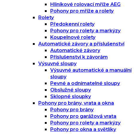
Hliníkové rolovací mříže AEG
Pohony pro mříže a rolety
Rolety
Předokenní rolety
Pohony pro rolety a markýzy
Koupelnové rolety
Automatické závory a příslušenství
Automatické závory
Příslušenství k závorám
Výsuvné sloupy
Výsuvné automatické a manuální
sloupy
Pevné a odnímatelné sloupy
Obslužné sloupy
Sklopné sloupky
Pohony pro brány, vrata a okna
Pohony pro brány
Pohony pro garážová vrata
Pohony pro rolety a markýzy
Pohony pro okna a světlíky