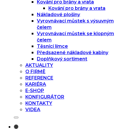
Kování pro brány a vrata
Kování pro brány a vrata
Nákladové plošiny
Vyrovnávací můstek s výsuvným
čelem
Vyrovnávací můstek se klopným
čelem
Těsnící límce
Předsazené nákladové kabiny
Doplňkový sortiment
AKTUALITY
O FIRMĚ
REFERENCE
KARIÉRA
E-SHOP
KONFIGURÁTOR
KONTAKTY
VIDEA