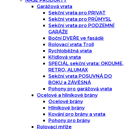
NAŠE PRODUKTY
Garážová vrata
Sekční vrata pro PRIVAT
Sekční vrata pro PRŮMYSL
Sekční vrata pro PODZEMNÍ
GARÁŽE
Boční DVEŘE ve fasádě
Rolovací vrata Troll
Rychloběžná vrata
Křídlová vrata
SPECIÁL sekční vrata: OKOUME,
RETRO, ALUMAX
Sekční vrata POSUVNÁ DO
BOKU a ZÁVĚSNÁ
Pohony pro garážová vrata
Ocelové a hliníkové brány
Ocelové brány
Hliníkové brány
Kování pro brány a vrata
Pohony pro brány
Rolovací mříže