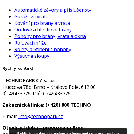
Automatické závory a příslušenství
Garážová vrata
Kování pro brány a vrata
Ocelové a hliníkové brány
Pohony pro brány, vrata a okna
Rolovací mříže
Rolety a Stínění s pohony
Výsuvné sloupy
Rychlý kontakt
TECHNOPARK CZ s.r.o.
Hudcova 78b, Brno – Královo Pole, 612 00
IČ: 49433776, DIČ: CZ49433776
Zákaznická linka:
(+420) 800 TECHNO
E-mail:
info@technopark.cz
Otevírací doba – provozovna Brno:
K ukládání nastavení a správnému fungování využíváme soubory