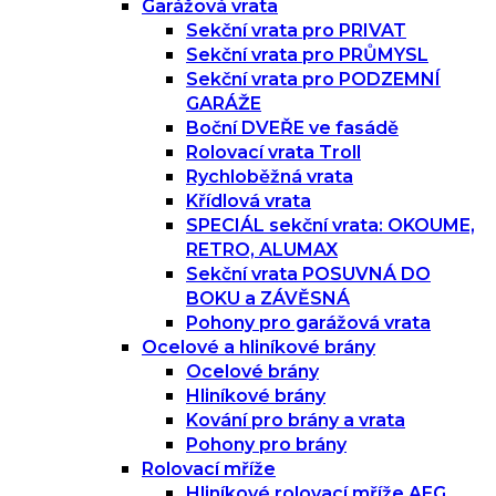
Garážová vrata
Sekční vrata pro PRIVAT
Sekční vrata pro PRŮMYSL
Sekční vrata pro PODZEMNÍ
GARÁŽE
Boční DVEŘE ve fasádě
Rolovací vrata Troll
Rychloběžná vrata
Křídlová vrata
SPECIÁL sekční vrata: OKOUME,
RETRO, ALUMAX
Sekční vrata POSUVNÁ DO
BOKU a ZÁVĚSNÁ
Pohony pro garážová vrata
Ocelové a hliníkové brány
Ocelové brány
Hliníkové brány
Kování pro brány a vrata
Pohony pro brány
Rolovací mříže
Hliníkové rolovací mříže AEG