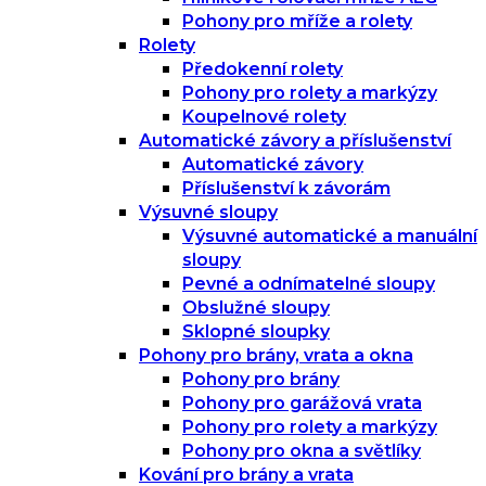
Pohony pro mříže a rolety
Rolety
Předokenní rolety
Pohony pro rolety a markýzy
Koupelnové rolety
Automatické závory a příslušenství
Automatické závory
Příslušenství k závorám
Výsuvné sloupy
Výsuvné automatické a manuální
sloupy
Pevné a odnímatelné sloupy
Obslužné sloupy
Sklopné sloupky
Pohony pro brány, vrata a okna
Pohony pro brány
Pohony pro garážová vrata
Pohony pro rolety a markýzy
Pohony pro okna a světlíky
Kování pro brány a vrata