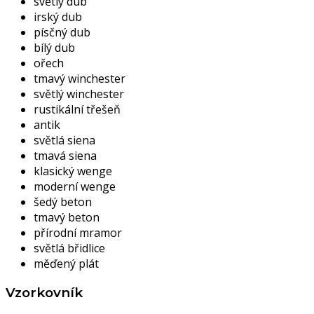
světlý dub
irský dub
písčný dub
bílý dub
ořech
tmavý winchester
světlý winchester
rustikální třešeň
antik
světlá siena
tmavá siena
klasický wenge
moderní wenge
šedý beton
tmavý beton
přírodní mramor
světlá břidlice
měďený plát
Vzorkovník