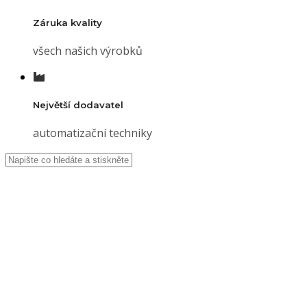
Záruka kvality
všech našich výrobků
Největší dodavatel
automatizační techniky
Digitální
potisk
vrat
Úvod
Aktuality