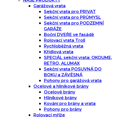
NAŠE PRODUKTY
Garážová vrata
Sekční vrata pro PRIVAT
Sekční vrata pro PRŮMYSL
Sekční vrata pro PODZEMNÍ
GARÁŽE
Boční DVEŘE ve fasádě
Rolovací vrata Troll
Rychloběžná vrata
Křídlová vrata
SPECIÁL sekční vrata: OKOUME,
RETRO, ALUMAX
Sekční vrata POSUVNÁ DO
BOKU a ZÁVĚSNÁ
Pohony pro garážová vrata
Ocelové a hliníkové brány
Ocelové brány
Hliníkové brány
Kování pro brány a vrata
Pohony pro brány
Rolovací mříže