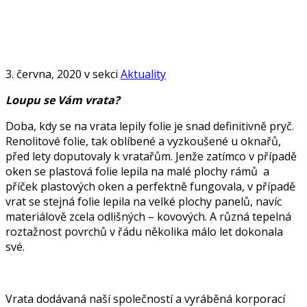
Digitální
potisk
vrat
3. června, 2020 v sekci
Aktuality
Loupu se Vám vrata?
Doba, kdy se na vrata lepily folie je snad definitivně pryč.
Renolitové folie, tak oblíbené a vyzkoušené u oknařů,
před lety doputovaly k vratařům. Jenže zatímco v případě
oken se plastová folie lepila na malé plochy rámů a
příček plastových oken a perfektně fungovala, v případě
vrat se stejná folie lepila na velké plochy panelů, navíc
materiálově zcela odlišných – kovových. A různá tepelná
roztažnost povrchů v řádu několika málo let dokonala
své.
Vrata dodávaná naší společností a vyráběná korporací