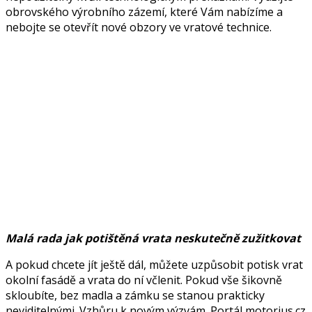
obrovského výrobního zázemí, které Vám nabízíme a
nebojte se otevřít nové obzory ve vratové technice.
Malá rada jak potištěná vrata neskutečně zužitkovat
A pokud chcete jít ještě dál, můžete uzpůsobit potisk vrat
okolní fasádě a vrata do ní včlenit. Pokud vše šikovně
skloubíte, bez madla a zámku se stanou prakticky
neviditelnými. Vzhůru k novým výzvám. Portál motorius.cz