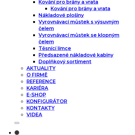
Kování pro brány a vrata
Kování pro brány a vrata
Nákladové plošiny
Vyrovnávací můstek s výsuvným
čelem
Vyrovnávací můstek se klopným
čelem
Těsnící límce
Předsazené nákladové kabiny
Doplňkový sortiment
AKTUALITY
O FIRMĚ
REFERENCE
KARIÉRA
E-SHOP
KONFIGURÁTOR
KONTAKTY
VIDEA