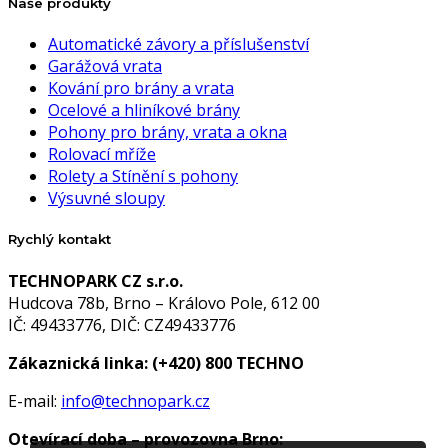
Naše produkty
Automatické závory a příslušenství
Garážová vrata
Kování pro brány a vrata
Ocelové a hliníkové brány
Pohony pro brány, vrata a okna
Rolovací mříže
Rolety a Stínění s pohony
Výsuvné sloupy
Rychlý kontakt
TECHNOPARK CZ s.r.o.
Hudcova 78b, Brno – Královo Pole, 612 00
IČ: 49433776, DIČ: CZ49433776
Zákaznická linka:
(+420) 800 TECHNO
E-mail:
info@technopark.cz
Otevírací doba – provozovna Brno: