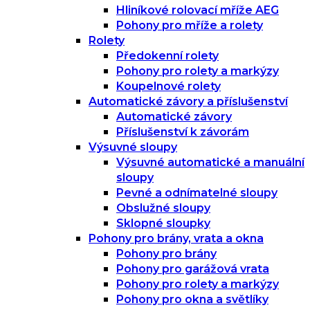
Hliníkové rolovací mříže AEG
Pohony pro mříže a rolety
Rolety
Předokenní rolety
Pohony pro rolety a markýzy
Koupelnové rolety
Automatické závory a příslušenství
Automatické závory
Příslušenství k závorám
Výsuvné sloupy
Výsuvné automatické a manuální
sloupy
Pevné a odnímatelné sloupy
Obslužné sloupy
Sklopné sloupky
Pohony pro brány, vrata a okna
Pohony pro brány
Pohony pro garážová vrata
Pohony pro rolety a markýzy
Pohony pro okna a světlíky