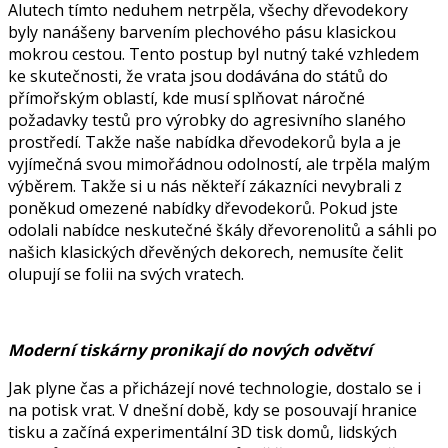
Alutech tímto neduhem netrpěla, všechy dřevodekory
byly nanášeny barvením plechového pásu klasickou
mokrou cestou. Tento postup byl nutný také vzhledem
ke skutečnosti, že vrata jsou dodávána do států do
přímořským oblastí, kde musí splňovat náročné
požadavky testů pro výrobky do agresivního slaného
prostředí. Takže naše nabídka dřevodekorů byla a je
vyjímečná svou mimořádnou odolností, ale trpěla malým
výběrem. Takže si u nás někteří zákazníci nevybrali z
poněkud omezené nabídky dřevodekorů. Pokud jste
odolali nabídce neskutečné škály dřevorenolitů a sáhli po
našich klasických dřevěných dekorech, nemusíte čelit
olupují se folii na svých vratech.
Moderní tiskárny pronikají do nových odvětví
Jak plyne čas a přicházejí nové technologie, dostalo se i
na potisk vrat. V dnešní době, kdy se posouvají hranice
tisku a začíná experimentální 3D tisk domů, lidských