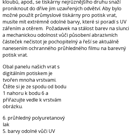
kloubů, apod., se tiskárny nejrůznějšího druhu snaží
proniknout do dříve jim uzavřených odvětví. Aby bylo
možné použít průmyslové tiskárny pro potisk vrat,
musíte mít extrémně odolné barvy, které si poradí s UV
zářením a otěrem. Požadavek na stálost barev na slunci
a mechanickou odolnost vůči působení abrazivních
částeček nečistot je pochopitelný a řeší se aktuálně
nanesením ochranného průhledného filmu na barevný
potisk vrat.
Obal panelu našich vrat s
digitálním potiskem je
tvořen mnoha vrstvami.
Čtěte si je ze spodu od bodu
1 nahoru k bodu 6 a
přiřazujte vedle k vrstvám
obrázku.
6. průhledný polyuretanový
lak
5. barvy odolné vůči UV