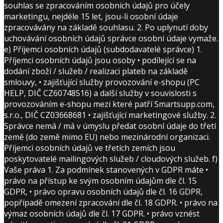
souhlas se zpracováním osobních údajů pro účely
marketingu, nejdéle 15 let, jsou-li osobní údaje
zpracovávány na základě souhlasu. 2. Po uplynutí doby
uchovávání osobních údajů správce osobní údaje vymaže.
e) Příjemci osobních údajů (subdodavatelé správce) 1.
Příjemci osobních údajů jsou osoby • podílející se na
dodání zboží / služeb / realizaci plateb na základě
smlouvy, • zajišťující služby provozování e-shopu (PC
HELP, DIČ CZ60748516) a další služby v souvislosti s
provozováním e-shopu mezi které patří Smartsupp.com,
s.r.o., DIČ CZ03668681 • zajišťující marketingové služby. 2.
Správce nemá / má v úmyslu předat osobní údaje do třetí
země (do země mimo EU) nebo mezinárodní organizaci.
Příjemci osobních údajů ve třetích zemích jsou
poskytovatelé mailingových služeb / cloudových služeb. f)
Vaše práva 1. Za podmínek stanovených v GDPR máte •
právo na přístup ke svým osobním údajům dle čl. 15
GDPR, • právo opravu osobních údajů dle čl. 16 GDPR,
popřípadě omezení zpracování dle čl. 18 GDPR. • právo na
výmaz osobních údajů dle čl. 17 GDPR. • právo vznést