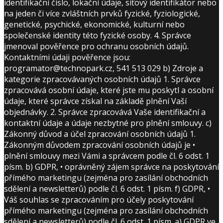
identifikační číslo, lokační údaje, síťový identifikátor nebo
na jeden či více zvláštních prvků fyzické, fyziologické,
genetické, psychické, ekonomické, kulturní nebo
společenské identity této fyzické osoby. 4. Správce
jmenoval pověřence pro ochranu osobních údajů.
Kontaktními údaji pověřence jsou:
programator@technopark.cz, 541 513 029 b) Zdroje a
kategorie zpracovávaných osobních údajů 1. Správce
zpracovává osobní údaje, které jste mu poskytl a osobní
údaje, které správce získal na základě plnění Vaší
objednávky. 2. Správce zpracovává Vaše identifikační a
kontaktní údaje a údaje nezbytné pro plnění smlouvy. c)
Zákonný důvod a účel zpracování osobních údajů 1.
Zákonným důvodem zpracování osobních údajů je •
plnění smlouvy mezi Vámi a správcem podle čl. 6 odst. 1
písm. b) GDPR, • oprávněný zájem správce na poskytování
přímého marketingu (zejména pro zasílání obchodních
sdělení a newsletterů) podle čl. 6 odst. 1 písm. f) GDPR, •
Váš souhlas se zpracováním pro účely poskytování
přímého marketingu (zejména pro zasílání obchodních
sdělení a newsletterů) podle čl. 6 odst. 1 písm. a) GDPR ve