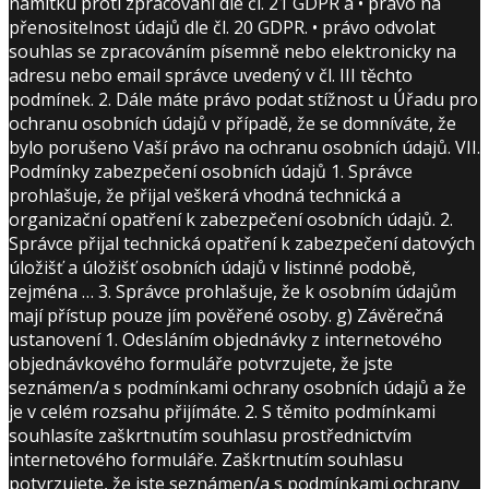
námitku proti zpracování dle čl. 21 GDPR a • právo na
přenositelnost údajů dle čl. 20 GDPR. • právo odvolat
souhlas se zpracováním písemně nebo elektronicky na
adresu nebo email správce uvedený v čl. III těchto
podmínek. 2. Dále máte právo podat stížnost u Úřadu pro
ochranu osobních údajů v případě, že se domníváte, že
bylo porušeno Vaší právo na ochranu osobních údajů. VII.
Podmínky zabezpečení osobních údajů 1. Správce
prohlašuje, že přijal veškerá vhodná technická a
organizační opatření k zabezpečení osobních údajů. 2.
Správce přijal technická opatření k zabezpečení datových
úložišť a úložišť osobních údajů v listinné podobě,
zejména … 3. Správce prohlašuje, že k osobním údajům
mají přístup pouze jím pověřené osoby. g) Závěrečná
ustanovení 1. Odesláním objednávky z internetového
objednávkového formuláře potvrzujete, že jste
seznámen/a s podmínkami ochrany osobních údajů a že
je v celém rozsahu přijímáte. 2. S těmito podmínkami
souhlasíte zaškrtnutím souhlasu prostřednictvím
internetového formuláře. Zaškrtnutím souhlasu
potvrzujete, že jste seznámen/a s podmínkami ochrany