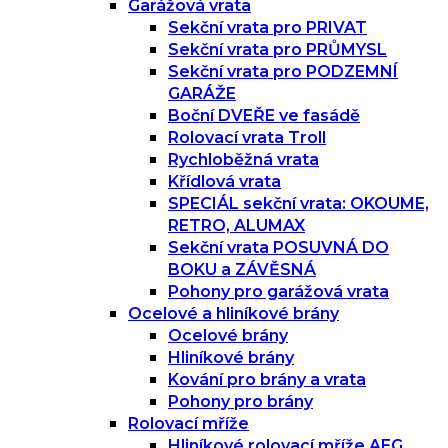
Garážová vrata
Sekční vrata pro PRIVAT
Sekční vrata pro PRŮMYSL
Sekční vrata pro PODZEMNÍ
GARÁŽE
Boční DVEŘE ve fasádě
Rolovací vrata Troll
Rychloběžná vrata
Křídlová vrata
SPECIÁL sekční vrata: OKOUME,
RETRO, ALUMAX
Sekční vrata POSUVNÁ DO
BOKU a ZÁVĚSNÁ
Pohony pro garážová vrata
Ocelové a hliníkové brány
Ocelové brány
Hliníkové brány
Kování pro brány a vrata
Pohony pro brány
Rolovací mříže
Hliníkové rolovací mříže AEG