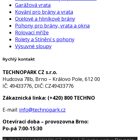
Garážová vrata
Kování pro brány a vrata
Ocelové a hliníkové brány
Pohony pro brány, vrata a okna
Rolovací mříže
Rolety a Stínění s pohony
Výsuvné sloupy
Rychlý kontakt
TECHNOPARK CZ s.r.o.
Hudcova 78b, Brno – Královo Pole, 612 00
IČ: 49433776, DIČ: CZ49433776
Zákaznická linka:
(+420) 800 TECHNO
E-mail:
info@technopark.cz
Otevírací doba – provozovna Brno:
Po-pá 7:00-15:30