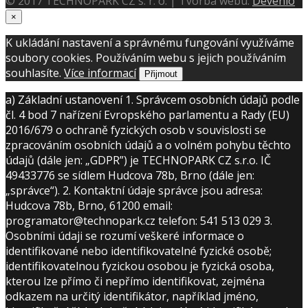
© 2017 TECHNOPARK CZ s. r. o. | Tvorba webu:
Devenio
×
K ukládání nastavení a správnému fungování využíváme
soubory cookies. Používáním webu s jejich používáním
souhlasíte.
Více informací
Přijmout
a) Základní ustanovení 1. Správcem osobních údajů podle
čl. 4 bod 7 nařízení Evropského parlamentu a Rady (EU)
2016/679 o ochraně fyzických osob v souvislosti se
zpracováním osobních údajů a o volném pohybu těchto
údajů (dále jen: „GDPR”) je TECHNOPARK CZ s.r.o. IČ
49433776 se sídlem Hudcova 78b, Brno (dále jen:
„správce“). 2. Kontaktní údaje správce jsou adresa:
Hudcova 78b, Brno, 61200 email:
programator@technopark.cz telefon: 541 513 029 3.
Osobními údaji se rozumí veškeré informace o
identifikované nebo identifikovatelné fyzické osobě;
identifikovatelnou fyzickou osobou je fyzická osoba,
kterou lze přímo či nepřímo identifikovat, zejména
odkazem na určitý identifikátor, například jméno,