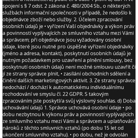
spojení s § 7 odst. 2 zákona č. 480/2004 Sb., o některých
službách informační společnosti v případě, že nedošlo k
objednávce zboží nebo služby. 2. Účelem zpracování
osobních údajů je • vyřízení Vaší objednávky a výkon práv
a povinností vyplývajících ze smluvního vztahu mezi Vámi
a správcem; při objednávce jsou vyžadovány osobní
údaje, které jsou nutné pro úspěšné vyřízení objednávky
(jméno a adresa, kontakt), poskytnutí osobních údajů je
nutným požadavkem pro uzavření a plnění smlouvy, bez
poskytnutí osobních údajů není možné smlouvu uzavřít či
jí ze strany správce plnit, • zasílání obchodních sdělení a
činění dalších marketingových aktivit. 3. Ze strany správce
nedochází / dochází k automatickému individuálnímu
rozhodování ve smyslu čl. 22 GDPR. S takovým
zpracováním jste poskytl/a svůj výslovný souhlas. d) Doba
uchovávání údajů 1. Správce uchovává osobní údaje • po
dobu nezbytnou k výkonu práv a povinností vyplývajících
ze smluvního vztahu mezi Vámi a správcem a uplatňování
nároků z těchto smluvních vztahů (po dobu 15 let od
ukončení smluvního vztahu). • po dobu, než je odvolán