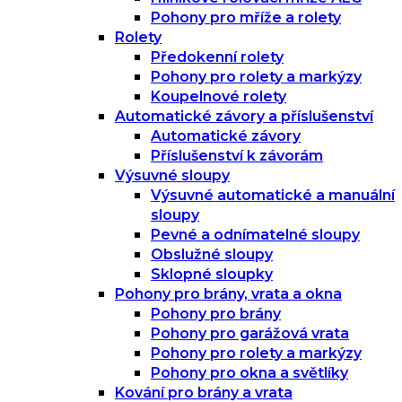
Pohony pro mříže a rolety
Rolety
Předokenní rolety
Pohony pro rolety a markýzy
Koupelnové rolety
Automatické závory a příslušenství
Automatické závory
Příslušenství k závorám
Výsuvné sloupy
Výsuvné automatické a manuální
sloupy
Pevné a odnímatelné sloupy
Obslužné sloupy
Sklopné sloupky
Pohony pro brány, vrata a okna
Pohony pro brány
Pohony pro garážová vrata
Pohony pro rolety a markýzy
Pohony pro okna a světlíky
Kování pro brány a vrata