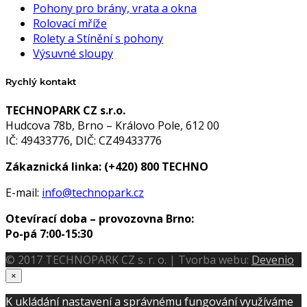
Pohony pro brány, vrata a okna
Rolovací mříže
Rolety a Stínění s pohony
Výsuvné sloupy
Rychlý kontakt
TECHNOPARK CZ s.r.o.
Hudcova 78b, Brno – Královo Pole, 612 00
IČ: 49433776, DIČ: CZ49433776
Zákaznická linka:
(+420) 800 TECHNO
E-mail:
info@technopark.cz
Otevírací doba – provozovna Brno:
Po-pá 7:00-15:30
© 2017 TECHNOPARK CZ s. r. o. | Tvorba webu:
Devenio
×
K ukládání nastavení a správnému fungování využíváme