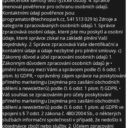
společenské identity této fyzické osoby. 4. Správce
jmenoval pověřence pro ochranu osobních údajů.
Kontaktními údaji pověřence jsou:
programator@technopark.cz, 541 513 029 b) Zdroje a
kategorie zpracovávaných osobních údajů 1. Správce
zpracovává osobní údaje, které jste mu poskytl a osobní
údaje, které správce získal na základě plnění Vaší
objednávky. 2. Správce zpracovává Vaše identifikační a
kontaktní údaje a údaje nezbytné pro plnění smlouvy. c)
Zákonný důvod a účel zpracování osobních údajů 1.
Zákonným důvodem zpracování osobních údajů je •
plnění smlouvy mezi Vámi a správcem podle čl. 6 odst. 1
písm. b) GDPR, • oprávněný zájem správce na poskytování
přímého marketingu (zejména pro zasílání obchodních
sdělení a newsletterů) podle čl. 6 odst. 1 písm. f) GDPR, •
Váš souhlas se zpracováním pro účely poskytování
přímého marketingu (zejména pro zasílání obchodních
sdělení a newsletterů) podle čl. 6 odst. 1 písm. a) GDPR ve
spojení s § 7 odst. 2 zákona č. 480/2004 Sb., o některých
službách informační společnosti v případě, že nedošlo k
objednávce zboží nebo služby. 2. Účelem zpracování