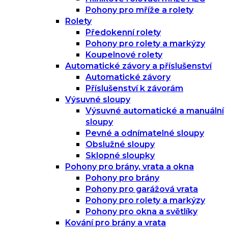
Pohony pro mříže a rolety
Rolety
Předokenní rolety
Pohony pro rolety a markýzy
Koupelnové rolety
Automatické závory a příslušenství
Automatické závory
Příslušenství k závorám
Výsuvné sloupy
Výsuvné automatické a manuální
sloupy
Pevné a odnímatelné sloupy
Obslužné sloupy
Sklopné sloupky
Pohony pro brány, vrata a okna
Pohony pro brány
Pohony pro garážová vrata
Pohony pro rolety a markýzy
Pohony pro okna a světlíky
Kování pro brány a vrata