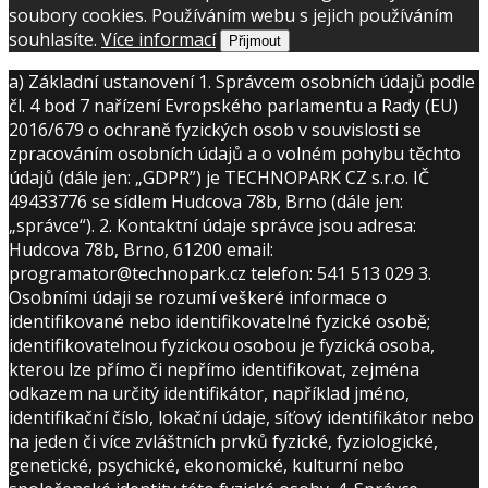
soubory cookies. Používáním webu s jejich používáním
souhlasíte.
Více informací
Přijmout
a) Základní ustanovení 1. Správcem osobních údajů podle
čl. 4 bod 7 nařízení Evropského parlamentu a Rady (EU)
2016/679 o ochraně fyzických osob v souvislosti se
zpracováním osobních údajů a o volném pohybu těchto
údajů (dále jen: „GDPR”) je TECHNOPARK CZ s.r.o. IČ
49433776 se sídlem Hudcova 78b, Brno (dále jen:
„správce“). 2. Kontaktní údaje správce jsou adresa:
Hudcova 78b, Brno, 61200 email:
programator@technopark.cz telefon: 541 513 029 3.
Osobními údaji se rozumí veškeré informace o
identifikované nebo identifikovatelné fyzické osobě;
identifikovatelnou fyzickou osobou je fyzická osoba,
kterou lze přímo či nepřímo identifikovat, zejména
odkazem na určitý identifikátor, například jméno,
identifikační číslo, lokační údaje, síťový identifikátor nebo
na jeden či více zvláštních prvků fyzické, fyziologické,
genetické, psychické, ekonomické, kulturní nebo