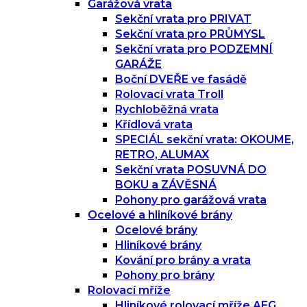
Garážová vrata
Sekční vrata pro PRIVAT
Sekční vrata pro PRŮMYSL
Sekční vrata pro PODZEMNÍ
GARÁŽE
Boční DVEŘE ve fasádě
Rolovací vrata Troll
Rychloběžná vrata
Křídlová vrata
SPECIÁL sekční vrata: OKOUME,
RETRO, ALUMAX
Sekční vrata POSUVNÁ DO
BOKU a ZÁVĚSNÁ
Pohony pro garážová vrata
Ocelové a hliníkové brány
Ocelové brány
Hliníkové brány
Kování pro brány a vrata
Pohony pro brány
Rolovací mříže
Hliníkové rolovací mříže AEG