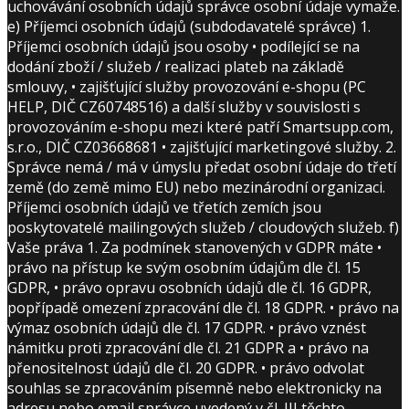
uchovávání osobních údajů správce osobní údaje vymaže.
e) Příjemci osobních údajů (subdodavatelé správce) 1.
Příjemci osobních údajů jsou osoby • podílející se na
dodání zboží / služeb / realizaci plateb na základě
smlouvy, • zajišťující služby provozování e-shopu (PC
HELP, DIČ CZ60748516) a další služby v souvislosti s
provozováním e-shopu mezi které patří Smartsupp.com,
s.r.o., DIČ CZ03668681 • zajišťující marketingové služby. 2.
Správce nemá / má v úmyslu předat osobní údaje do třetí
země (do země mimo EU) nebo mezinárodní organizaci.
Příjemci osobních údajů ve třetích zemích jsou
poskytovatelé mailingových služeb / cloudových služeb. f)
Vaše práva 1. Za podmínek stanovených v GDPR máte •
právo na přístup ke svým osobním údajům dle čl. 15
GDPR, • právo opravu osobních údajů dle čl. 16 GDPR,
popřípadě omezení zpracování dle čl. 18 GDPR. • právo na
výmaz osobních údajů dle čl. 17 GDPR. • právo vznést
námitku proti zpracování dle čl. 21 GDPR a • právo na
přenositelnost údajů dle čl. 20 GDPR. • právo odvolat
souhlas se zpracováním písemně nebo elektronicky na
adresu nebo email správce uvedený v čl. III těchto