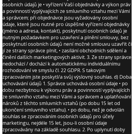
osobních údajů je • vyřízení Vaší objednávky a výkon práv
a povinností vyplývajících ze smluvního vztahu mezi Vámi
a správcem; při objednávce jsou vyžadovány osobní
údaje, které jsou nutné pro úspěšné vyřízení objednávky
(jméno a adresa, kontakt), poskytnutí osobních údajů je
nutným požadavkem pro uzavření a plnění smlouvy, bez
poskytnutí osobních údajů není možné smlouvu uzavřít či
jí ze strany správce plnit, • zasílání obchodních sdělení a
činění dalších marketingových aktivit. 3. Ze strany správce
nedochází / dochází k automatickému individuálnímu
rozhodování ve smyslu čl. 22 GDPR. S takovým
zpracováním jste poskytl/a svůj výslovný souhlas. d) Doba
uchovávání údajů 1. Správce uchovává osobní údaje • po
dobu nezbytnou k výkonu práv a povinností vyplývajících
ze smluvního vztahu mezi Vámi a správcem a uplatňování
nároků z těchto smluvních vztahů (po dobu 15 let od
ukončení smluvního vztahu). • po dobu, než je odvolán
souhlas se zpracováním osobních údajů pro účely
marketingu, nejdéle 15 let, jsou-li osobní údaje
zpracovávány na základě souhlasu. 2. Po uplynutí doby