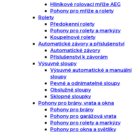
Hliníkové rolovací mříže AEG
Pohony pro mříže a rolety
Rolety
Předokenní rolety
Pohony pro rolety a markýzy
Koupelnové rolety
Automatické závory a příslušenství
Automatické závory
Příslušenství k závorám
Výsuvné sloupy
Výsuvné automatické a manuální
sloupy
Pevné a odnímatelné sloupy
Obslužné sloupy
Sklopné sloupky
Pohony pro brány, vrata a okna
Pohony pro brány
Pohony pro garážová vrata
Pohony pro rolety a markýzy
Pohony pro okna a světlíky