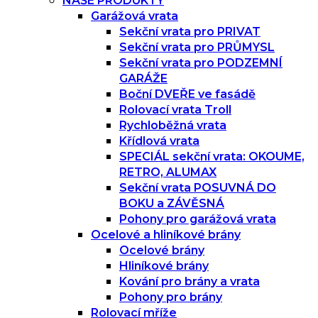
NAŠE PRODUKTY
Garážová vrata
Sekční vrata pro PRIVAT
Sekční vrata pro PRŮMYSL
Sekční vrata pro PODZEMNÍ
GARÁŽE
Boční DVEŘE ve fasádě
Rolovací vrata Troll
Rychloběžná vrata
Křídlová vrata
SPECIÁL sekční vrata: OKOUME,
RETRO, ALUMAX
Sekční vrata POSUVNÁ DO
BOKU a ZÁVĚSNÁ
Pohony pro garážová vrata
Ocelové a hliníkové brány
Ocelové brány
Hliníkové brány
Kování pro brány a vrata
Pohony pro brány
Rolovací mříže