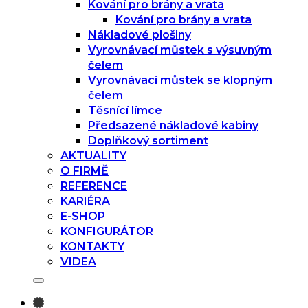
Kování pro brány a vrata
Kování pro brány a vrata
Nákladové plošiny
Vyrovnávací můstek s výsuvným
čelem
Vyrovnávací můstek se klopným
čelem
Těsnící límce
Předsazené nákladové kabiny
Doplňkový sortiment
AKTUALITY
O FIRMĚ
REFERENCE
KARIÉRA
E-SHOP
KONFIGURÁTOR
KONTAKTY
VIDEA