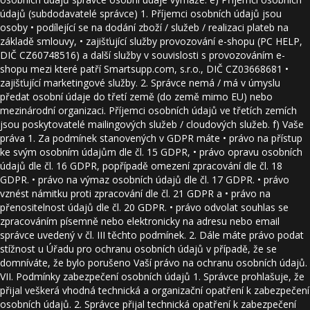
údajů (subdodavatelé správce) 1. Příjemci osobních údajů jsou
osoby • podílející se na dodání zboží / služeb / realizaci plateb na
základě smlouvy, • zajišťující služby provozování e-shopu (PC HELP,
DIČ CZ60748516) a další služby v souvislosti s provozováním e-
shopu mezi které patří Smartsupp.com, s.r.o., DIČ CZ03668681 •
zajišťující marketingové služby. 2. Správce nemá / má v úmyslu
předat osobní údaje do třetí země (do země mimo EU) nebo
mezinárodní organizaci. Příjemci osobních údajů ve třetích zemích
jsou poskytovatelé mailingových služeb / cloudových služeb. f) Vaše
práva 1. Za podmínek stanovených v GDPR máte • právo na přístup
ke svým osobním údajům dle čl. 15 GDPR, • právo opravu osobních
údajů dle čl. 16 GDPR, popřípadě omezení zpracování dle čl. 18
GDPR. • právo na výmaz osobních údajů dle čl. 17 GDPR. • právo
vznést námitku proti zpracování dle čl. 21 GDPR a • právo na
přenositelnost údajů dle čl. 20 GDPR. • právo odvolat souhlas se
zpracováním písemně nebo elektronicky na adresu nebo email
správce uvedený v čl. III těchto podmínek. 2. Dále máte právo podat
stížnost u Úřadu pro ochranu osobních údajů v případě, že se
domníváte, že bylo porušeno Vaší právo na ochranu osobních údajů.
VII. Podmínky zabezpečení osobních údajů 1. Správce prohlašuje, že
přijal veškerá vhodná technická a organizační opatření k zabezpečení
osobních údajů. 2. Správce přijal technická opatření k zabezpečení