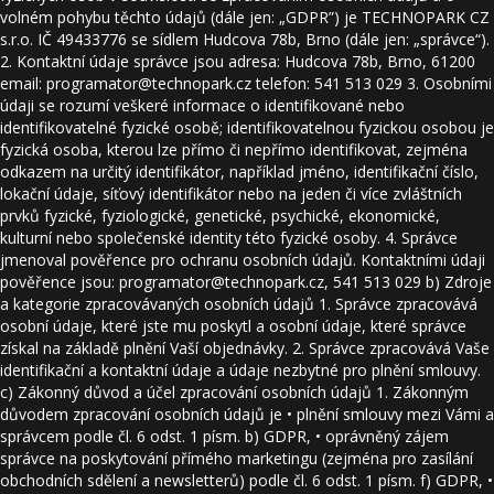
volném pohybu těchto údajů (dále jen: „GDPR”) je TECHNOPARK CZ
s.r.o. IČ 49433776 se sídlem Hudcova 78b, Brno (dále jen: „správce“).
2. Kontaktní údaje správce jsou adresa: Hudcova 78b, Brno, 61200
email: programator@technopark.cz telefon: 541 513 029 3. Osobními
údaji se rozumí veškeré informace o identifikované nebo
identifikovatelné fyzické osobě; identifikovatelnou fyzickou osobou je
fyzická osoba, kterou lze přímo či nepřímo identifikovat, zejména
odkazem na určitý identifikátor, například jméno, identifikační číslo,
lokační údaje, síťový identifikátor nebo na jeden či více zvláštních
prvků fyzické, fyziologické, genetické, psychické, ekonomické,
kulturní nebo společenské identity této fyzické osoby. 4. Správce
jmenoval pověřence pro ochranu osobních údajů. Kontaktními údaji
pověřence jsou: programator@technopark.cz, 541 513 029 b) Zdroje
a kategorie zpracovávaných osobních údajů 1. Správce zpracovává
osobní údaje, které jste mu poskytl a osobní údaje, které správce
získal na základě plnění Vaší objednávky. 2. Správce zpracovává Vaše
identifikační a kontaktní údaje a údaje nezbytné pro plnění smlouvy.
c) Zákonný důvod a účel zpracování osobních údajů 1. Zákonným
důvodem zpracování osobních údajů je • plnění smlouvy mezi Vámi a
správcem podle čl. 6 odst. 1 písm. b) GDPR, • oprávněný zájem
správce na poskytování přímého marketingu (zejména pro zasílání
obchodních sdělení a newsletterů) podle čl. 6 odst. 1 písm. f) GDPR, •