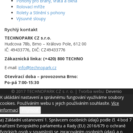
Pohony pro brány, vrata a okna
Rolovací mříže
Rolety a Stínění s pohony
Výsuvné sloupy
Rychlý kontakt
TECHNOPARK CZ s.r.o.
Hudcova 78b, Brno – Královo Pole, 612 00
IČ: 49433776, DIČ: CZ49433776
Zákaznická linka:
(+420) 800 TECHNO
E-mail:
info@technopark.cz
Otevírací doba – provozovna Brno:
Po-pá 7:00-15:30
© 2017 TECHNOPARK CZ s. r. o. | Tvorba webu:
Devenio
K ukládání nastavení a správnému fungování využíváme soubory
cookies. Používáním webu s jejich používáním souhlasíte.
Více
informací
Přijmout
a) Základní ustanovení 1. Správcem osobních údajů podle čl. 4 bod 7
nařízení Evropského parlamentu a Rady (EU) 2016/679 o ochraně
fyzických osob v souvislosti se zpracováním osobních údajů a o