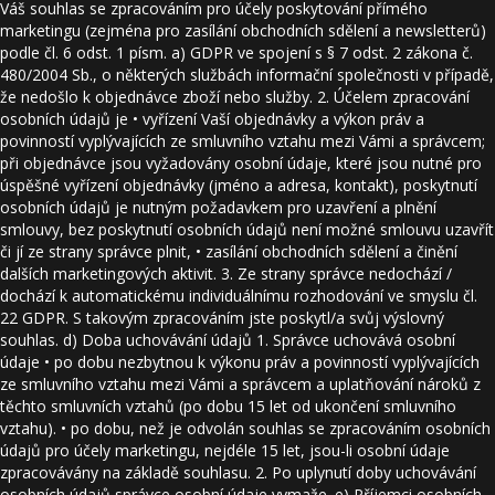
Váš souhlas se zpracováním pro účely poskytování přímého
marketingu (zejména pro zasílání obchodních sdělení a newsletterů)
podle čl. 6 odst. 1 písm. a) GDPR ve spojení s § 7 odst. 2 zákona č.
480/2004 Sb., o některých službách informační společnosti v případě,
že nedošlo k objednávce zboží nebo služby. 2. Účelem zpracování
osobních údajů je • vyřízení Vaší objednávky a výkon práv a
povinností vyplývajících ze smluvního vztahu mezi Vámi a správcem;
při objednávce jsou vyžadovány osobní údaje, které jsou nutné pro
úspěšné vyřízení objednávky (jméno a adresa, kontakt), poskytnutí
osobních údajů je nutným požadavkem pro uzavření a plnění
smlouvy, bez poskytnutí osobních údajů není možné smlouvu uzavřít
či jí ze strany správce plnit, • zasílání obchodních sdělení a činění
dalších marketingových aktivit. 3. Ze strany správce nedochází /
dochází k automatickému individuálnímu rozhodování ve smyslu čl.
22 GDPR. S takovým zpracováním jste poskytl/a svůj výslovný
souhlas. d) Doba uchovávání údajů 1. Správce uchovává osobní
údaje • po dobu nezbytnou k výkonu práv a povinností vyplývajících
ze smluvního vztahu mezi Vámi a správcem a uplatňování nároků z
těchto smluvních vztahů (po dobu 15 let od ukončení smluvního
vztahu). • po dobu, než je odvolán souhlas se zpracováním osobních
údajů pro účely marketingu, nejdéle 15 let, jsou-li osobní údaje
zpracovávány na základě souhlasu. 2. Po uplynutí doby uchovávání
osobních údajů správce osobní údaje vymaže. e) Příjemci osobních